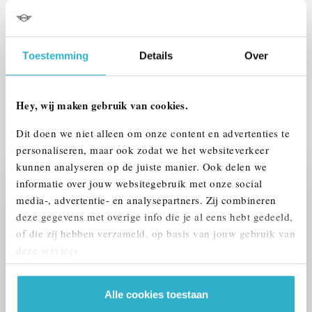
Interieur
Leder
Btw/Marge
Toestemming
Details
Over
BTW
Hey, wij maken gebruik van cookies.
ALLE OPTIES EN SPECIFICATIES
Dit doen we niet alleen om onze content en advertenties te
personaliseren, maar ook zodat we het websiteverkeer
kunnen analyseren op de juiste manier. Ook delen we
informatie over jouw websitegebruik met onze social
Stap 1 van 3
media-, advertentie- en analysepartners. Zij combineren
UW AUTO INRUILEN?
deze gegevens met overige info die je al eens hebt gedeeld,
of die zij hebben verzameld, op basis van jouw gebruik van
deze services.
Alle cookies toestaan