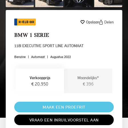
Opslaan
Delen
R-618-GR
BMW 1 SERIE
118I EXECUTIVE SPORT LINE AUTOMAAT
Benzine
|
Automaat
|
Augustus 2022
Verkoopprijs
Maandelijks*
€ 20.950
€ 396
MAAK EEN PROEFRIT
VRAAG EEN INRUILVOORSTEL AAN