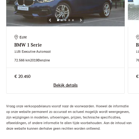
Echt
BMW
1 Serie
118i Executive Automaat
1
72.566 km
2019
Benzine
7
€ 20.450
€
Bekijk details
Vraag onze verkoopadviseurs vooraf naar de voorwaarden. Hoewel de informatie
op onze website permanent zo accuraat en actueel mogelijk wordt weergegeven,
zijn wijzigingen in modellen, uitvoeringen, prijzen, technische specificaties,
afbeeldingen, of andere informatie te allen tijde voorbehouden. Aan de inhoud van
deze website kunnen derhalve geen rechten worden ontleend.