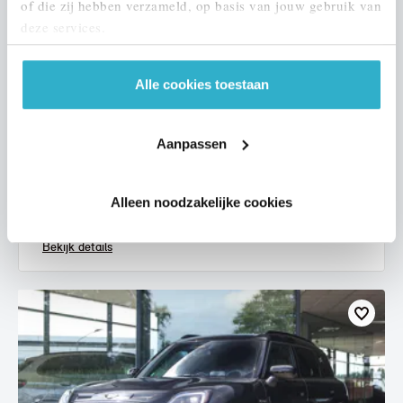
of die zij hebben verzameld, op basis van jouw gebruik van
deze services.
Alle cookies toestaan
Helmond
MINI
Electric
Aanpassen
Classic
2021
73.836 km
234 km actieradius
Alleen noodzakelijke cookies
€ 17.950
€ 340
of
p/m
Bekijk details