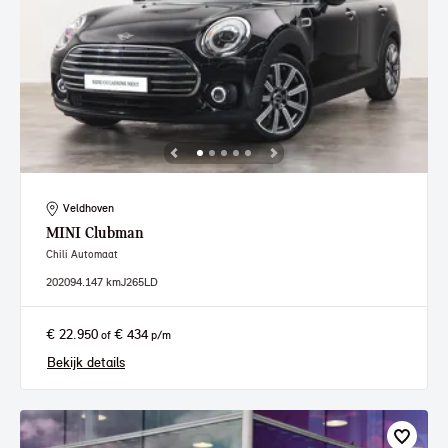
Veldhoven
MINI
Clubman
Chili Automaat
2020
94.147 km
J265LD
€ 22.950
€ 434
of
p/m
Bekijk details