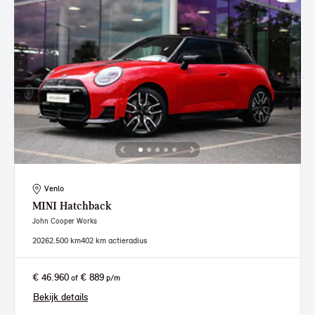
Venlo
MINI
Hatchback
John Cooper Works
2026
2.500 km
402 km actieradius
€ 46.960
€ 889
of
p/m
Bekijk details