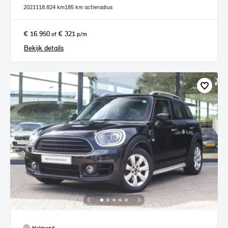
2021
118.824 km
185 km actieradius
€ 16.950
€ 321
of
p/m
Bekijk details