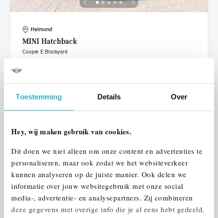
Helmond
MINI
Hatchback
Cooper E Blackyard
2026
1.137 km
305 km actieradius
€ 29.950
€ 567
of
p/m
Toestemming
Details
Over
Bekijk details
Hey, wij maken gebruik van cookies.
Dit doen we niet alleen om onze content en advertenties te
personaliseren, maar ook zodat we het websiteverkeer
kunnen analyseren op de juiste manier. Ook delen we
informatie over jouw websitegebruik met onze social
media-, advertentie- en analysepartners. Zij combineren
deze gegevens met overige info die je al eens hebt gedeeld,