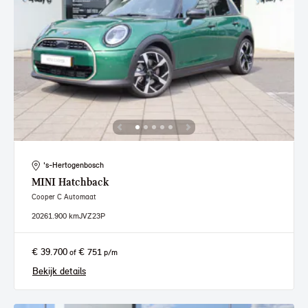
's-Hertogenbosch
MINI
Hatchback
Cooper C Automaat
2026
1.900 km
JVZ23P
€ 39.700
€ 751
of
p/m
Bekijk details