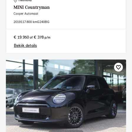
Helmond
MINI
Countryman
Cooper Automaat
2019
117.800 km
G240BG
€ 19.950
€ 378
of
p/m
Bekijk details