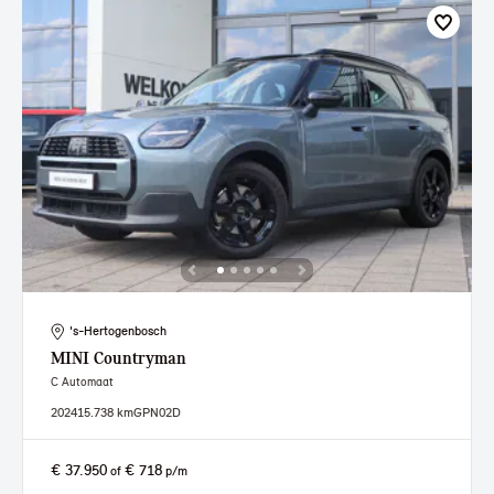
's-Hertogenbosch
MINI
Countryman
C Automaat
2024
15.738 km
GPN02D
€ 37.950
€ 718
of
p/m