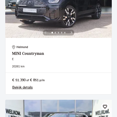
Helmond
MINI
Countryman
E
2026
1 km
€ 51.390
€ 851
of
p/m
Bekijk details