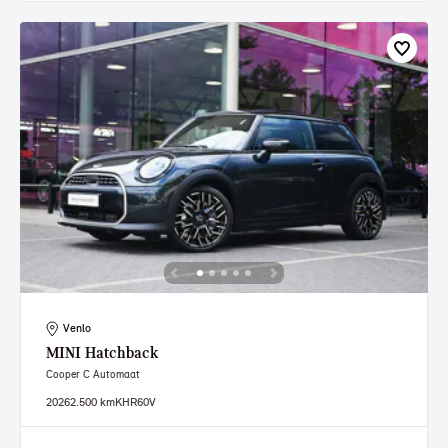
Venlo
MINI
Hatchback
Cooper C Automaat
2026
2.500 km
KHR60V