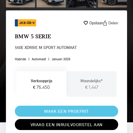
Opslaan
Delen
JKS-38-V
BMW 5 SERIE
550E XDRIVE M SPORT AUTOMAAT
Hybride
|
Automaat
|
Januari 2025
Verkoopprijs
Maandelijks*
€ 76.450
€ 1.447
MAAK EEN PROEFRIT
VRAAG EEN INRUILVOORSTEL AAN