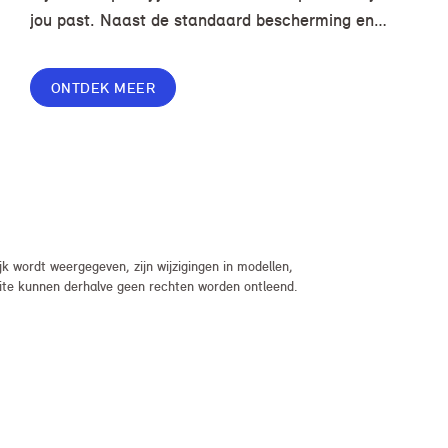
jou past. Naast de standaard bescherming en
gemakken in jouw overeenkomst, geef je jouw
lease nog meer flexibiliteit met Switch of Flex
ONTDEK MEER
Premium.
 wordt weergegeven, zijn wijzigingen in modellen,
bsite kunnen derhalve geen rechten worden ontleend.