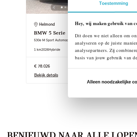
Toestemming
Hey, wij maken gebruik van c
Helmond
He
BMW
5 Serie
BM
Dit doen we niet alleen om on
530e M Sport Automaat
530e 
analyseren op de juiste manie
analysepartners. Zij combinere
1 km
2026
Hybride
1 km
2
basis van jouw gebruik van de
€ 78.026
€ 79.
Bekijk details
Bekij
Alleen noodzakelijke c
BENIEUWD NAAR ALLE LOPEN