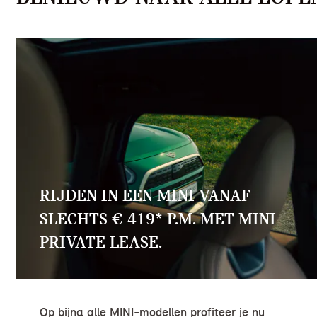
RIJDEN IN EEN MINI VANAF
SLECHTS € 419* P.M. MET MINI
PRIVATE LEASE.
Op bijna alle MINI-modellen profiteer je nu