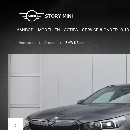
STORY MINI
AANBOD
MODELLEN
ACTIES
SERVICE & ONDERHOUD
Homepage
Aanbod
BMW 5 Serie
ELEKTRISCH
BENZI
MINI COOPER ELECTRIC
MINI
MINI ACEMAN ELECTRIC
MINI
MINI COUNTRYMAN ELECTRIC
MINI
JOHN COOPER WORKS
MIN
ELECTRIC
JOH