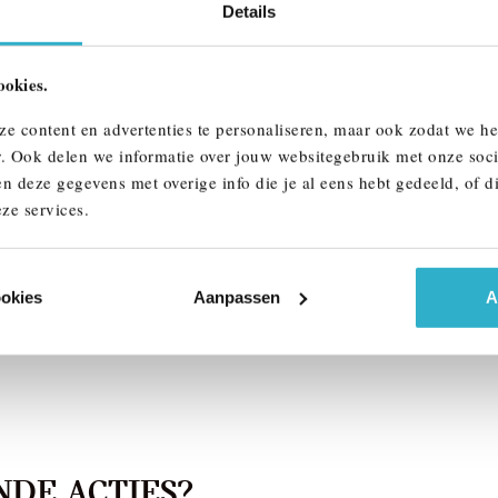
Details
ookies.
lmond
's-Hertogenbosch
W
5 Serie
BMW
5 Serie
ze content en advertenties te personaliseren, maar ook zodat we h
M Sport Automaat
530e M Sport Automaat
r. Ook delen we informatie over jouw websitegebruik met onze soci
n deze gegevens met overige info die je al eens hebt gedeeld, of d
026
Hybride
1 km
2026
Hybride
ze services.
412
€ 81.017
k details
Bekijk details
ookies
Aanpassen
A
DE ACTIES?