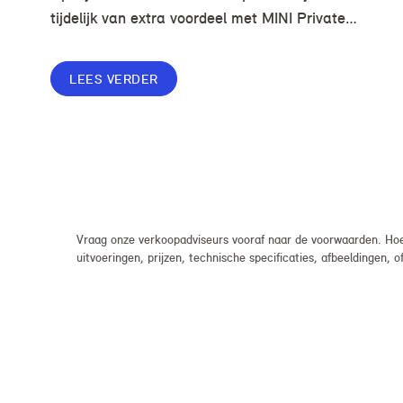
tijdelijk van extra voordeel met MINI Private
Lease. Zo rijd je al een MINI vanaf € 419* per
maand, in plaats van € 449. Afhankelijk van de
LEES VERDER
uitvoering kan jouw voordeel nog verder
oplopen.
Vraag onze verkoopadviseurs vooraf naar de voorwaarden. Hoew
uitvoeringen, prijzen, technische specificaties, afbeeldingen