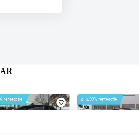
AAR
% renteactie
1,99% renteactie