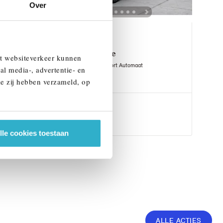
Over
Venlo
BMW
5 Serie
et websiteverkeer kunnen
Touring 530e M Sport Automaat
al media-, advertentie- en
ie zij hebben verzameld, op
1 km
2026
Hybride
€ 82.195
Bekijk details
lle cookies toestaan
ALLE ACTIES