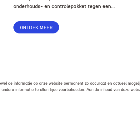
onderhouds- en controlepakket tegen een
voordelige prijs, zodat je zorgeloos en zonder
onverwachte kosten kunt rijden.
ONTDEK MEER
el de informatie op onze website permanent zo accuraat en actueel mogelijk
, of andere informatie te allen tijde voorbehouden. Aan de inhoud van deze we