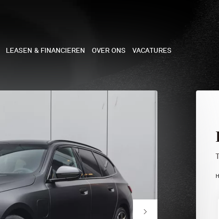
LEASEN & FINANCIEREN
OVER ONS
VACATURES
NE
 COOPER 3-DEURS
 COOPER CABRIO
 COOPER 5-DEURS
H
I COUNTRYMAN
N COOPER WORKS