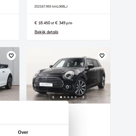
2021
67.955 km
L068LJ
€ 18.450
€ 349
of
p/m
Bekijk details
Veldhoven
MINI
Clubman
aat
Chili Automaat
Over