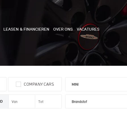
LEASEN & FINANCIEREN
OVER ONS
VACATURES
NE
 COOPER 3-DEURS
COMPANY CARS
 COOPER CABRIO
 COOPER 5-DEURS
ND
I COUNTRYMAN
N COOPER WORKS