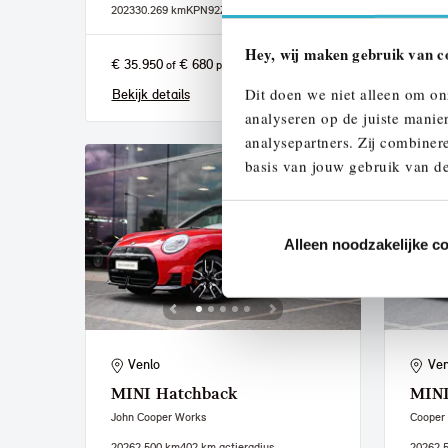
2023
30.269 km
KPN92Z
2022
36
Hey, wij maken gebruik van c
€ 35.950
€ 680
€ 20.
of
p/m
Dit doen we niet alleen om on
Bekijk details
Bekijk
analyseren op de juiste manie
analysepartners. Zij combinere
basis van jouw gebruik van de
Alleen noodzakelijke c
Venlo
Ven
MINI
Hatchback
MIN
John Cooper Works
Cooper
2026
2.500 km
402 km actieradius
2026
2.