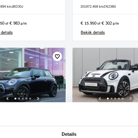
.894 km
JBD30J
2019
72.458 km
ZN238G
950
€ 983
€ 15.950
€ 302
of
p/m
of
p/m
 details
Bekijk details
t
Nijmegen
I
Electric
MINI
Cabrio
Cooper S JCW Rockingham GT Autom
Details