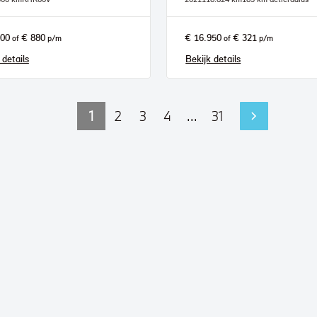
500
€ 880
€ 16.950
€ 321
of
p/m
of
p/m
 details
Bekijk details
1
2
3
4
...
31