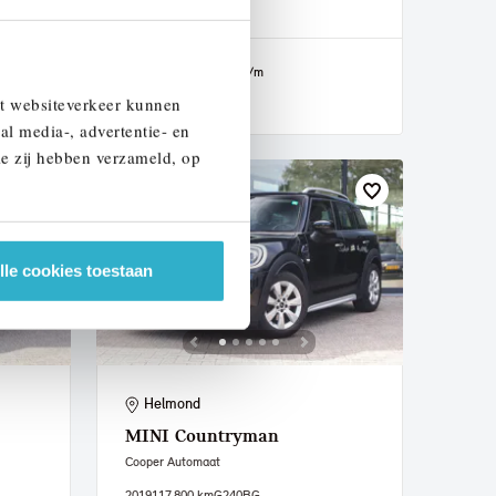
2020
94.147 km
J265LD
€ 22.950
€ 434
of
p/m
et websiteverkeer kunnen
Bekijk details
al media-, advertentie- en
ie zij hebben verzameld, op
lle cookies toestaan
Helmond
MINI
Countryman
Cooper Automaat
2019
117.800 km
G240BG