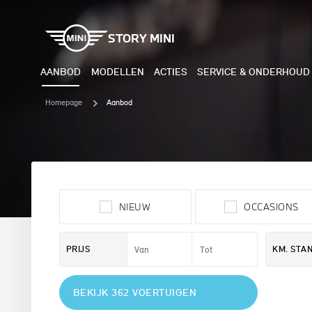
STORY MINI
AANBOD
MODELLEN
ACTIES
SERVICE & ONDERHOUD
Homepage
Aanbod
ELEKTRISCH
BENZI
MINI COOPER ELECTRIC
MINI
NIEUW
OCCASIONS
MINI ACEMAN ELECTRIC
MINI
MINI COUNTRYMAN ELECTRIC
MINI
PRIJS
KM. STA
JOHN COOPER WORKS
MIN
BEKIJK 362 VOERTUIGEN
ELECTRIC
JOH