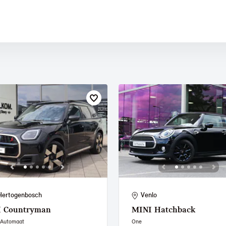
 PAUL SMITH EDITION
Hertogenbosch
Venlo
I
Countryman
MINI
Hatchback
 Automaat
One