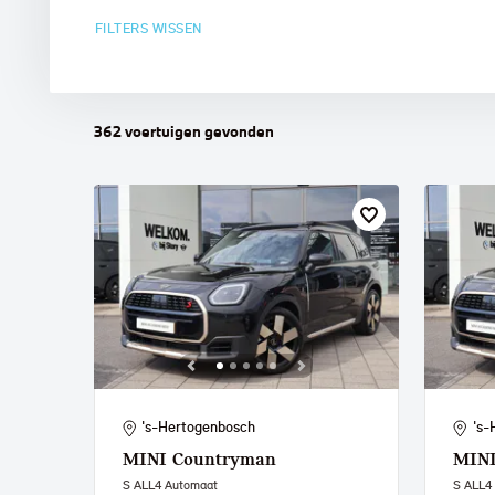
FILTERS WISSEN
MINI
362
voertuigen
gevonden
's-Hertogenbosch
's-
MINI
Countryman
MIN
S ALL4 Automaat
S ALL4