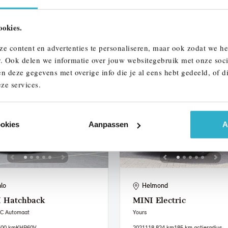
.687 km
234 km actieradius
2023
67.917 km
S321XP
ookies.
950
€ 396
€ 35.950
€ 680
of
p/m
of
p/m
ze content en advertenties te personaliseren, maar ook zodat we h
 details
Bekijk details
r. Ook delen we informatie over jouw websitegebruik met onze soci
n deze gegevens met overige info die je al eens hebt gedeeld, of d
ze services.
ookies
Aanpassen
A
lo
Helmond
I
Hatchback
MINI
Electric
 C Automaat
Yours
500 km
KHR60V
2021
118.824 km
185 km actieradius