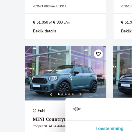
2025
21.666 km
JBD31J
2025
18
€ 51.950
€ 983
€ 51.
of
p/m
Bekijk details
Bekijk
Echt
Ech
MINI
Countryman
MIN
Cooper SE ALL4 Automaat
Classic
Toestemming