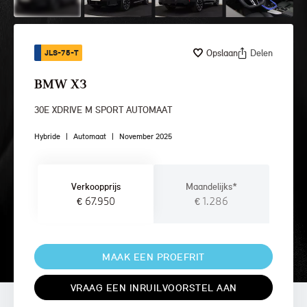
Opslaan
Delen
JLS-75-T
BMW X3
30E XDRIVE M SPORT AUTOMAAT
Hybride
|
Automaat
|
November 2025
Verkoopprijs
Maandelijks*
€ 67.950
€ 1.286
MAAK EEN PROEFRIT
VRAAG EEN INRUILVOORSTEL AAN