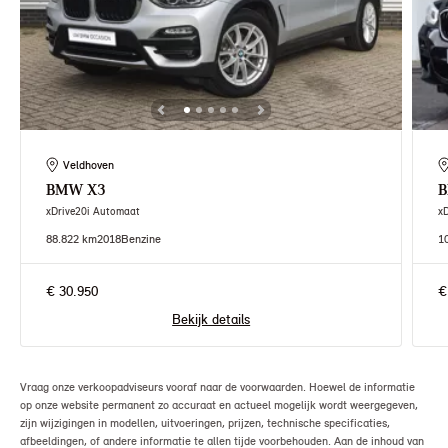
Veldhoven
BMW
X3
xDrive20i Automaat
x
88.822 km
2018
Benzine
1
€ 30.950
€
Bekijk details
Vraag onze verkoopadviseurs vooraf naar de voorwaarden. Hoewel de informatie
op onze website permanent zo accuraat en actueel mogelijk wordt weergegeven,
zijn wijzigingen in modellen, uitvoeringen, prijzen, technische specificaties,
afbeeldingen, of andere informatie te allen tijde voorbehouden. Aan de inhoud van