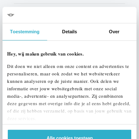
Kleur
Saphirschwarz
Interieur
Leder
Toestemming
Details
Over
Btw/Marge
BTW
Hey, wij maken gebruik van cookies.
ALLE OPTIES EN SPECIFICATIES
Dit doen we niet alleen om onze content en advertenties te
personaliseren, maar ook zodat we het websiteverkeer
kunnen analyseren op de juiste manier. Ook delen we
informatie over jouw websitegebruik met onze social
media-, advertentie- en analysepartners. Zij combineren
Stap 1 van 3
deze gegevens met overige info die je al eens hebt gedeeld,
UW AUTO INRUILEN?
of die zij hebben verzameld, op basis van jouw gebruik van
deze services.
Alle cookies toestaan