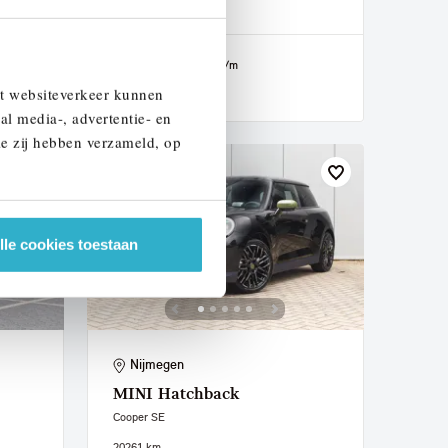
2026
1 km
€ 51.390
€ 851
of
p/m
et websiteverkeer kunnen
Bekijk details
al media-, advertentie- en
ie zij hebben verzameld, op
lle cookies toestaan
Nijmegen
MINI
Hatchback
Cooper SE
2026
1 km