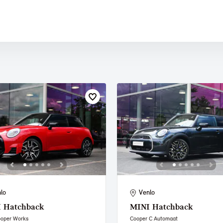
 PAUL SMITH EDITION
lo
Venlo
I
Hatchback
MINI
Hatchback
ooper Works
Cooper C Automaat