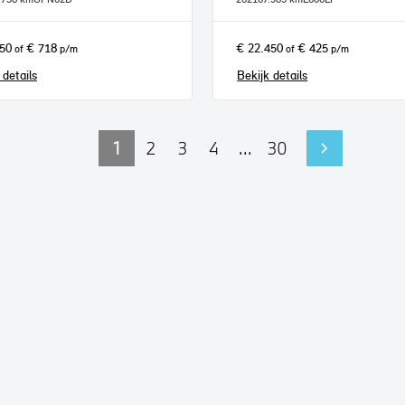
950
€ 718
€ 22.450
€ 425
of
p/m
of
p/m
 details
Bekijk details
1
2
3
4
...
30