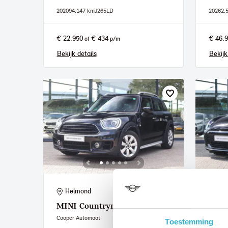
2020
94.147 km
J265LD
2026
2.
€ 22.950
€ 434
€ 46.
of
p/m
Bekijk details
Bekijk
Helmond
He
MINI
Countryman
MIN
Cooper Automaat
Cooper 
Toestemming