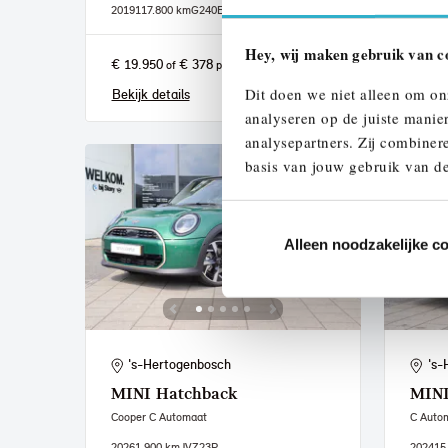
2019
117.800 km
G240BG
2026
1.
Hey, wij maken gebruik van c
€ 19.950
€ 378
€ 29.
of
p/m
Dit doen we niet alleen om on
Bekijk details
Bekijk
analyseren op de juiste manie
analysepartners. Zij combinere
basis van jouw gebruik van de
Alleen noodzakelijke c
's-Hertogenbosch
's-
MINI
Hatchback
MIN
Cooper C Automaat
C Auto
2026
1.900 km
JVZ23P
2024
15