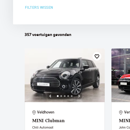
FILTERS WISSEN
MINI
357
voertuigen
gevonden
Veldhoven
Ven
MINI
Clubman
MIN
Chili Automaat
John C