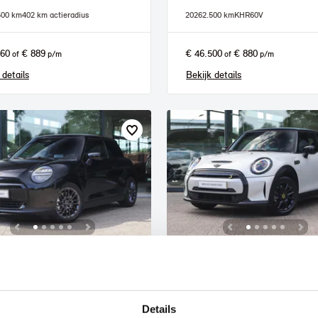
500 km
402 km actieradius
2026
2.500 km
KHR60V
960
€ 889
€ 46.500
€ 880
of
p/m
of
p/m
 details
Bekijk details
lmond
Helmond
I
Hatchback
MINI
Electric
E Blackyard
Classic
Details