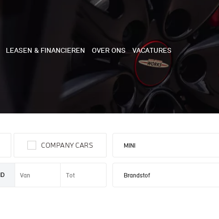
LEASEN & FINANCIEREN
OVER ONS
VACATURES
NE
 COOPER 3-DEURS
COMPANY CARS
 COOPER CABRIO
 COOPER 5-DEURS
ND
I COUNTRYMAN
N COOPER WORKS