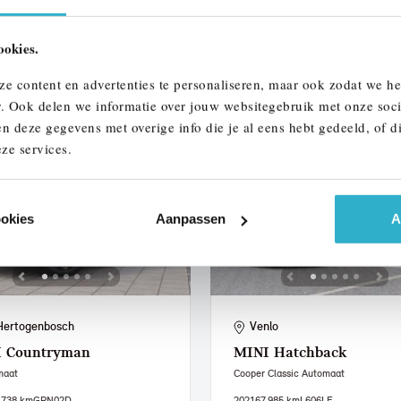
137 km
305 km actieradius
2021
73.836 km
234 km actieradius
ookies.
950
€ 567
€ 17.950
€ 340
of
p/m
of
p/m
ze content en advertenties te personaliseren, maar ook zodat we h
 details
Bekijk details
r. Ook delen we informatie over jouw websitegebruik met onze soci
n deze gegevens met overige info die je al eens hebt gedeeld, of d
ze services.
ookies
Aanpassen
A
Hertogenbosch
Venlo
I
Countryman
MINI
Hatchback
maat
Cooper Classic Automaat
.738 km
GPN02D
2021
67.985 km
L606LF