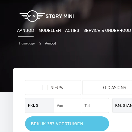
STORY MINI
AANBOD
MODELLEN
ACTIES
SERVICE & ONDERHOUD
Homepage
Aanbod
ELEKTRISCH
BENZI
MINI COOPER ELECTRIC
MINI
NIEUW
OCCASIONS
MINI ACEMAN ELECTRIC
MINI
MINI COUNTRYMAN ELECTRIC
MINI
PRIJS
KM. STA
JOHN COOPER WORKS
MIN
BEKIJK 357 VOERTUIGEN
ELECTRIC
JOH