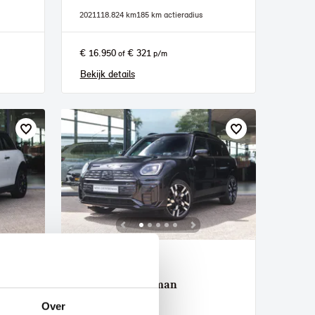
2021
118.824 km
185 km actieradius
€ 16.950
€ 321
of
p/m
Bekijk details
Helmond
MINI
Countryman
E
Over