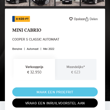
Opslaan
Delen
S-536-FT
MINI CABRIO
COOPER S CLASSIC AUTOMAAT
Benzine
|
Automaat
|
Mei 2022
Verkoopprijs
Maandelijks*
€ 32.950
€ 623
MAAK EEN PROEFRIT
VRAAG EEN INRUILVOORSTEL AAN