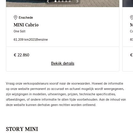
Enschede
MINI
Cabrio
M
One Salt
C
61.209 km
2021
Benzine
8
€ 22.850
€
Bekijk details
Vraag onze verkoopadviseurs vooraf naar de voorwaarden. Hoewel de informatie
op onze website permanent zo accuraat en actueel mogelijk wordt weergegeven,
zijn wijzigingen in modellen, uitvoeringen, prijzen, technische specificaties,
afbeeldingen, of andere informatie te allen tijde voorbehouden. Aan de inhoud van
deze website kunnen derhalve geen rechten worden ontleend.
STORY MINI