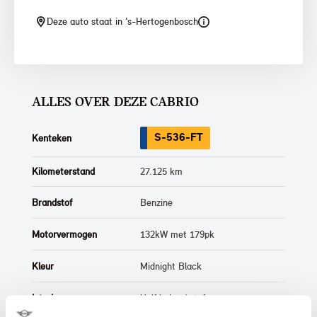
Deze auto staat in 's-Hertogenbosch
ALLES OVER DEZE CABRIO
S-536-FT
Kenteken
Kilometerstand
27.125 km
Brandstof
Benzine
Motorvermogen
132kW met 179pk
Kleur
Midnight Black
Interieur
Half leder / stof