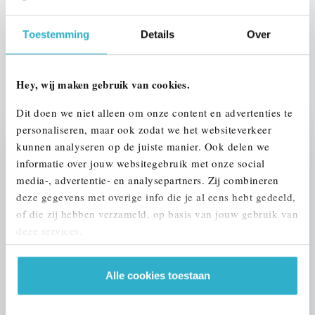
Btw/Marge
BTW
Toestemming
Details
Over
ALLE OPTIES EN SPECIFICATIES
Hey, wij maken gebruik van cookies.
Dit doen we niet alleen om onze content en advertenties te
personaliseren, maar ook zodat we het websiteverkeer
kunnen analyseren op de juiste manier. Ook delen we
Stap 1 van 3
informatie over jouw websitegebruik met onze social
UW AUTO INRUILEN?
media-, advertentie- en analysepartners. Zij combineren
deze gegevens met overige info die je al eens hebt gedeeld,
of die zij hebben verzameld, op basis van jouw gebruik van
deze services.
Alle cookies toestaan
VOORSTEL AANVRAGEN