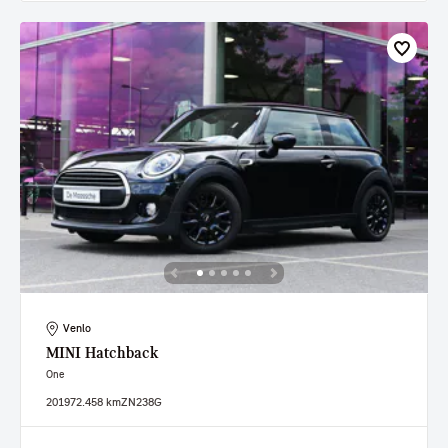
Venlo
MINI
Hatchback
One
2019
72.458 km
ZN238G