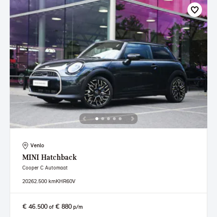
Venlo
MINI
Hatchback
Cooper C Automaat
2026
2.500 km
KHR60V
€ 46.500
€ 880
of
p/m