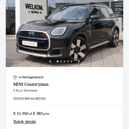
's-Hertogenbosch
MINI
Countryman
S ALL4 Automaat
2025
18.894 km
JBD30J
€ 51.950
€ 983
of
p/m
Bekijk details