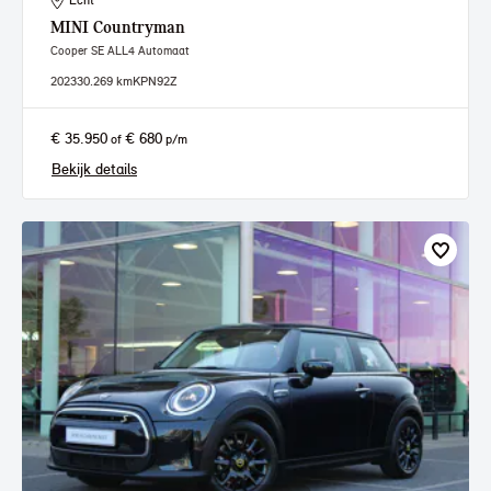
Echt
MINI
Countryman
Cooper SE ALL4 Automaat
2023
30.269 km
KPN92Z
€ 35.950
€ 680
of
p/m
Bekijk details