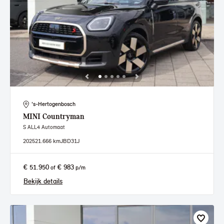
's-Hertogenbosch
MINI
Countryman
S ALL4 Automaat
2025
21.666 km
JBD31J
€ 51.950
€ 983
of
p/m
Bekijk details