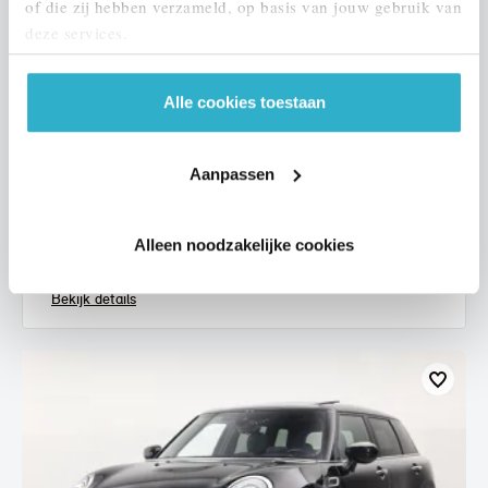
of die zij hebben verzameld, op basis van jouw gebruik van
deze services.
Alle cookies toestaan
Nijmegen
MINI
Cabrio
Aanpassen
Cooper S JCW Rockingham GT Automaat
2023
67.917 km
S321XP
Alleen noodzakelijke cookies
€ 35.950
€ 680
of
p/m
Bekijk details