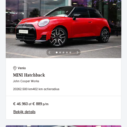
Venlo
MINI
Hatchback
John Cooper Works
2026
2.500 km
402 km actieradius
€ 46.960
€ 889
of
p/m
Bekijk details