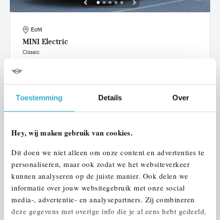
Echt
MINI
Electric
Classic
2022
36.687 km
234 km actieradius
€ 20.950
€ 396
of
p/m
Toestemming
Details
Over
Bekijk details
Hey, wij maken gebruik van cookies.
Dit doen we niet alleen om onze content en advertenties te
personaliseren, maar ook zodat we het websiteverkeer
kunnen analyseren op de juiste manier. Ook delen we
informatie over jouw websitegebruik met onze social
media-, advertentie- en analysepartners. Zij combineren
deze gegevens met overige info die je al eens hebt gedeeld,