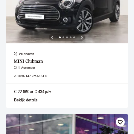
Veldhoven
MINI
Clubman
Chili Automaat
2020
94.147 km
J265LD
€ 22.950
€ 434
of
p/m
Bekijk details