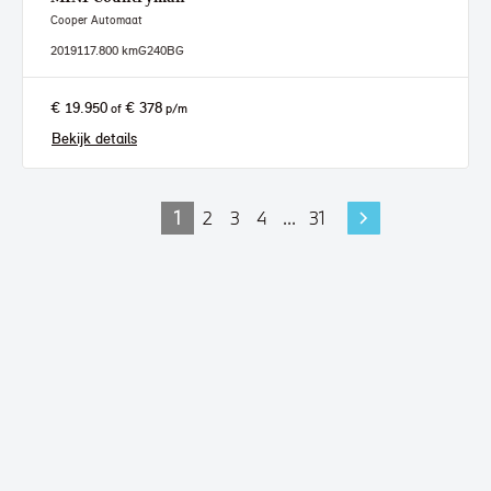
Cooper Automaat
2019
117.800 km
G240BG
€ 19.950
€ 378
of
p/m
Bekijk details
1
2
3
4
...
31