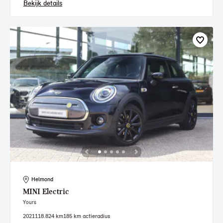
Bekijk details
Helmond
MINI
Electric
Yours
2021
118.824 km
185 km actieradius