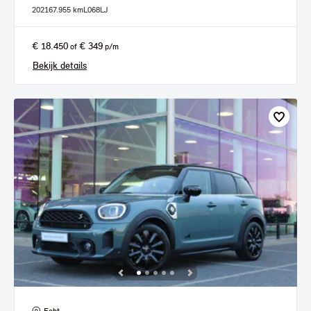
2021
67.955 km
L068LJ
€ 18.450
€ 349
of
p/m
Bekijk details