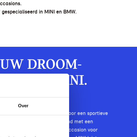
ccasions.
f gespecialiseerd in MINI en BMW.
OUW DROOM-
J STORY MINI.
er van Gelderland en Brabant.
Over
 verhaal. Jouw verhaal. Ga je voor een sportieve
uist voor stil en vooruitstrevend met een
hien zoek je wel die perfecte occasion voor