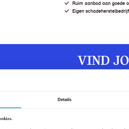
Ruim aanbod aan goede o
Eigen schadeherstelbedrij
VIND J
MINI BI
Dé officiële MINI-deal
Details
Iedere MINI vertelt een
John Cooper Works? Of j
ookies.
elektrische MINI? Missc