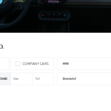
 PAUL SMITH EDITION
O.
S
COMPANY CARS
STAND