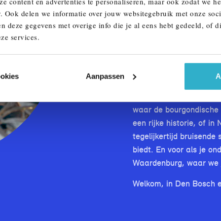
nieuwe avonturen. Wat je 
ze content en advertenties te personaliseren, maar ook zodat we h
r. Ook delen we informatie over jouw websitegebruik met onze soci
we naar jouw verhaal.
n deze gegevens met overige info die je al eens hebt gedeeld, of d
Vanaf het eerste kopje k
ze services.
droom-MINI, staan we vo
en een team dat begrijp
is.
ookies
Aanpassen
A
Kom ons bezoeken in ee
waar de bourgondische 
een rijke historie, of 
tegelijkertijd bruisende
biedt. En voor als je on
Waardenburg, waar we j
Welkom, in Den Bosch 