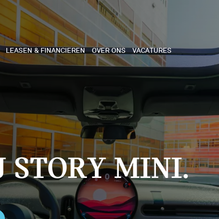
LEASEN & FINANCIEREN
OVER ONS
VACATURES
NE
 COOPER 3-DEURS
 COOPER CABRIO
 STORY MINI.
 COOPER 5-DEURS
I COUNTRYMAN
N COOPER WORKS