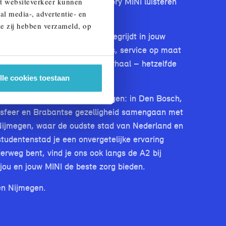
stijl of situatie ook is, bij Story MINI luisteren
et websiteverkeer kunnen
al media-, advertentie- en
ie zij hebben verzameld, op
offie tot het moment dat je wegrijdt in jouw
or je klaar. Met eerlijk advies, service op maat
t dat geen klant – en geen verhaal – hetzelfde
lle cookies toestaan
n van onze levendige vestigingen: in Den Bosch,
sfeer en Brabantse gezelligheid samengaan met
in Nijmegen, waar de oudste stad van Nederland en
 studentenstad je een onvergetelijke ervaring
derweg bent, vind je ons ook langs de A2 bij
ou en jouw MINI de beste zorg bieden.
en Nijmegen.