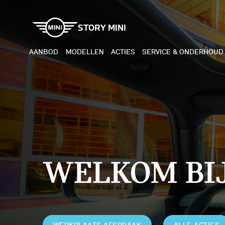
STORY MINI
AANBOD
MODELLEN
ACTIES
SERVICE & ONDERHOUD
ELEKTRISCH
BENZI
MINI COOPER ELECTRIC
MINI
MINI ACEMAN ELECTRIC
MINI
WELKOM BIJ
MINI COUNTRYMAN ELECTRIC
MINI
JOHN COOPER WORKS
MIN
ELECTRIC
JOH
WERKPLAATS AFSPRAAK
ALLE ACTIES