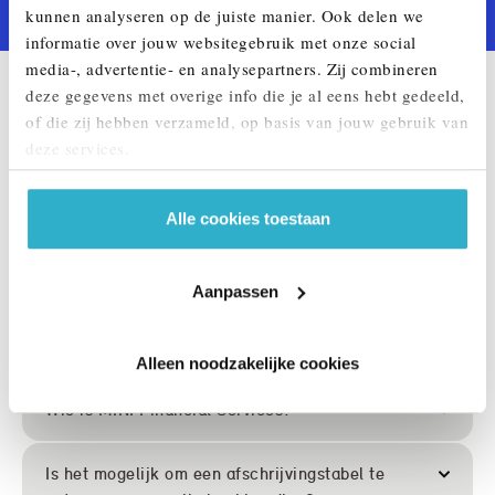
kunnen analyseren op de juiste manier. Ook delen we
informatie over jouw websitegebruik met onze social
media-, advertentie- en analysepartners. Zij combineren
deze gegevens met overige info die je al eens hebt gedeeld,
VEELGESTELDE VRAGEN BIJ HET LEASEN
of die zij hebben verzameld, op basis van jouw gebruik van
VAN EEN MINI.
deze services.
Alle cookies toestaan
Wordt mijn contract aangemeld bij het Bureau
Krediet Registratie (BKR) te Tiel?
Aanpassen
Hoe kan ik het openstaand saldo van mijn
overeenkomst opvragen?
Alleen noodzakelijke cookies
Wie is MINI Financial Services?
Is het mogelijk om een afschrijvingstabel te