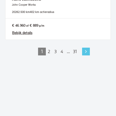
John Cooper Works
2026
2.500 km
402 km actieradius
€ 46.960
€ 889
of
p/m
Bekijk details
1
2
3
4
...
31