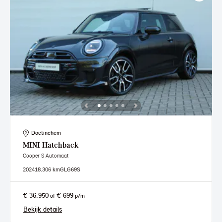
Doetinchem
MINI
Hatchback
Cooper S Automaat
2024
18.306 km
GLG69S
€ 36.950
€ 699
of
p/m
Bekijk details