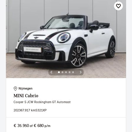
Nijmegen
MINI
Cabrio
Cooper S JCW Rockingham GT Automaat
2023
67.917 km
S321XP
€ 35.950
€ 680
of
p/m