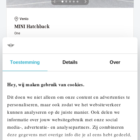
Venlo
MINI
Hatchback
One
2019
72.458 km
ZN238G
€ 15.950
€ 302
of
p/m
Toestemming
Details
Over
Bekijk details
Hey, wij maken gebruik van cookies.
Dit doen we niet alleen om onze content en advertenties te
personaliseren, maar ook zodat we het websiteverkeer
kunnen analyseren op de juiste manier. Ook delen we
informatie over jouw websitegebruik met onze social
media-, advertentie- en analysepartners. Zij combineren
deze gegevens met overige info die je al eens hebt gedeeld,