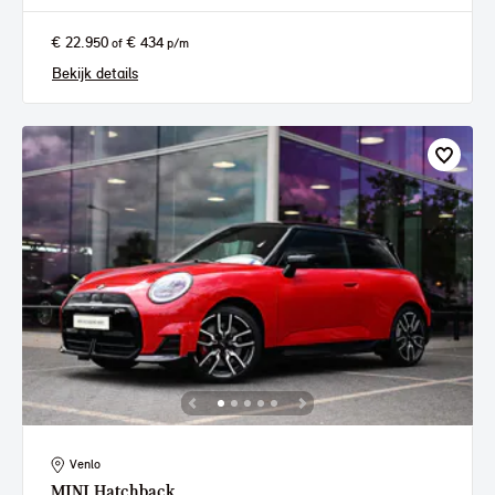
€ 22.950
€ 434
of
p/m
Bekijk details
Venlo
MINI
Hatchback