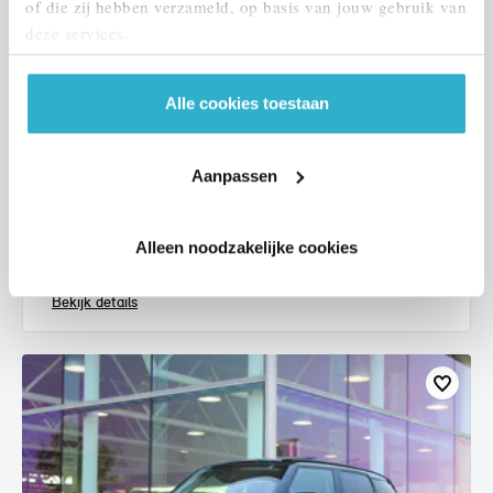
of die zij hebben verzameld, op basis van jouw gebruik van
deze services.
Alle cookies toestaan
Eindhoven
MINI
Hatchback
Aanpassen
One Essential
2021
67.955 km
L068LJ
Alleen noodzakelijke cookies
€ 18.450
€ 349
of
p/m
Bekijk details