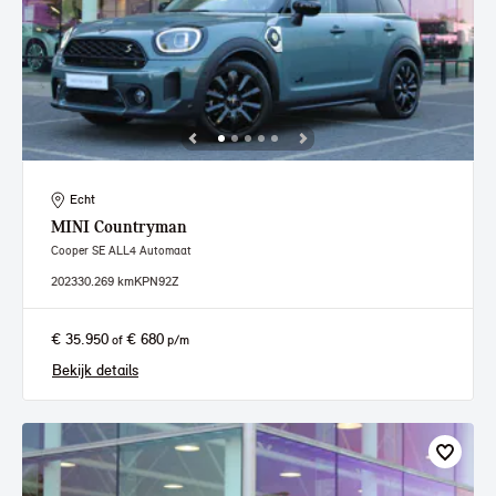
Echt
MINI
Countryman
Cooper SE ALL4 Automaat
2023
30.269 km
KPN92Z
€ 35.950
€ 680
of
p/m
Bekijk details