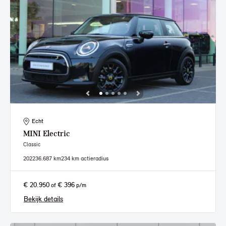
Echt
MINI
Electric
Classic
2022
36.687 km
234 km actieradius
€ 20.950
€ 396
of
p/m
Bekijk details