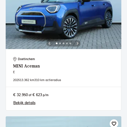
Doetinchem
MINI
Aceman
E
2025
13.362 km
310 km actieradius
€ 32.950
€ 623
of
p/m
Bekijk details