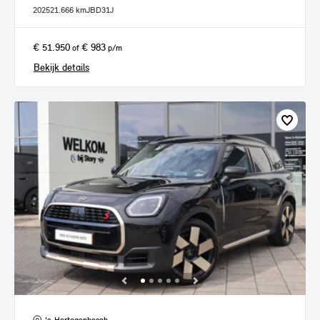
2025
21.666 km
JBD31J
€ 51.950
€ 983
of
p/m
Bekijk details