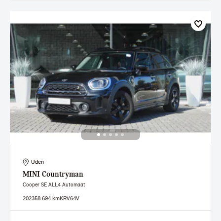
Uden
MINI
Countryman
Cooper SE ALL4 Automaat
2023
58.694 km
KRV64V