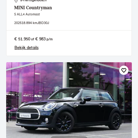
's-Hertogenbosch
MINI
Countryman
S ALL4 Automaat
2025
18.894 km
JBD30J
€ 51.950
€ 983
of
p/m
Bekijk details