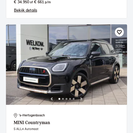
€ 34.950
€ 661
of
p/m
Bekijk details
's-Hertogenbosch
MINI
Countryman
S ALL4 Automaat