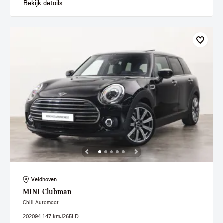
Bekijk details
Veldhoven
MINI
Clubman
Chili Automaat
2020
94.147 km
J265LD