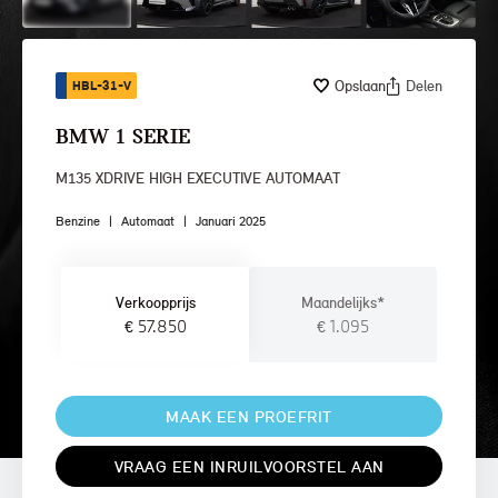
Opslaan
Delen
HBL-31-V
BMW 1 SERIE
M135 XDRIVE HIGH EXECUTIVE AUTOMAAT
Benzine
|
Automaat
|
Januari 2025
Verkoopprijs
Maandelijks*
€ 57.850
€ 1.095
MAAK EEN PROEFRIT
VRAAG EEN INRUILVOORSTEL AAN