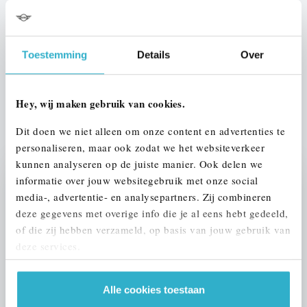
Interieur
Leder
Btw/Marge
Toestemming
Details
Over
BTW
Hey, wij maken gebruik van cookies.
ALLE OPTIES EN SPECIFICATIES
Dit doen we niet alleen om onze content en advertenties te
personaliseren, maar ook zodat we het websiteverkeer
kunnen analyseren op de juiste manier. Ook delen we
informatie over jouw websitegebruik met onze social
Stap 1 van 3
media-, advertentie- en analysepartners. Zij combineren
UW AUTO INRUILEN?
deze gegevens met overige info die je al eens hebt gedeeld,
of die zij hebben verzameld, op basis van jouw gebruik van
deze services.
Alle cookies toestaan