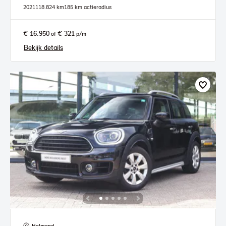
2021
118.824 km
185 km actieradius
€ 16.950
€ 321
of
p/m
Bekijk details