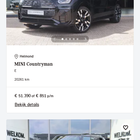
Helmond
MINI
Countryman
E
2026
1 km
€ 51.390
€ 851
of
p/m
Bekijk details