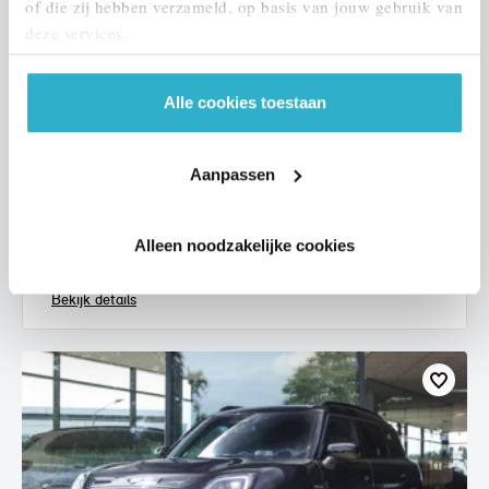
of die zij hebben verzameld, op basis van jouw gebruik van
deze services.
Alle cookies toestaan
Helmond
MINI
Electric
Aanpassen
Classic
2021
73.836 km
234 km actieradius
Alleen noodzakelijke cookies
€ 17.950
€ 340
of
p/m
Bekijk details