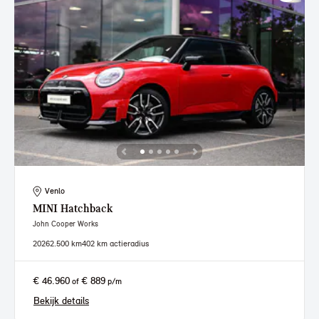
Venlo
MINI
Hatchback
John Cooper Works
2026
2.500 km
402 km actieradius
€ 46.960
€ 889
of
p/m
Bekijk details