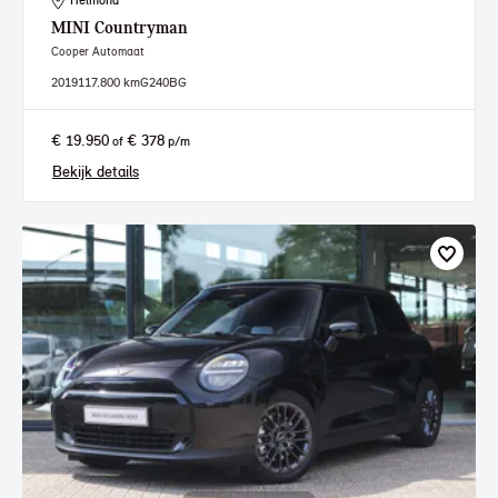
Helmond
MINI
Countryman
Cooper Automaat
2019
117.800 km
G240BG
€ 19.950
€ 378
of
p/m
Bekijk details