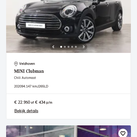
Veldhoven
MINI
Clubman
Chili Automaat
2020
94.147 km
J265LD
€ 22.950
€ 434
of
p/m
Bekijk details