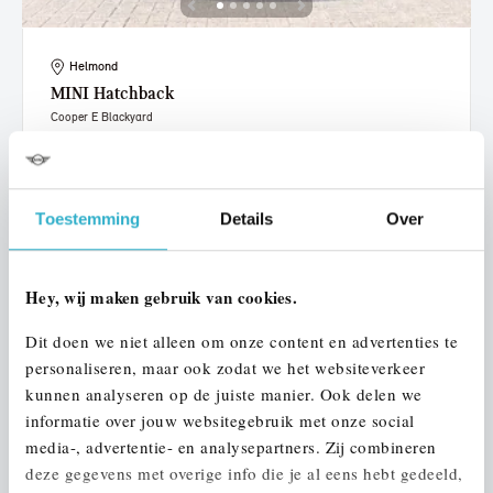
Helmond
MINI
Hatchback
Cooper E Blackyard
2026
1.137 km
305 km actieradius
€ 29.950
€ 567
of
p/m
Toestemming
Details
Over
Bekijk details
Hey, wij maken gebruik van cookies.
Dit doen we niet alleen om onze content en advertenties te
personaliseren, maar ook zodat we het websiteverkeer
kunnen analyseren op de juiste manier. Ook delen we
informatie over jouw websitegebruik met onze social
media-, advertentie- en analysepartners. Zij combineren
deze gegevens met overige info die je al eens hebt gedeeld,