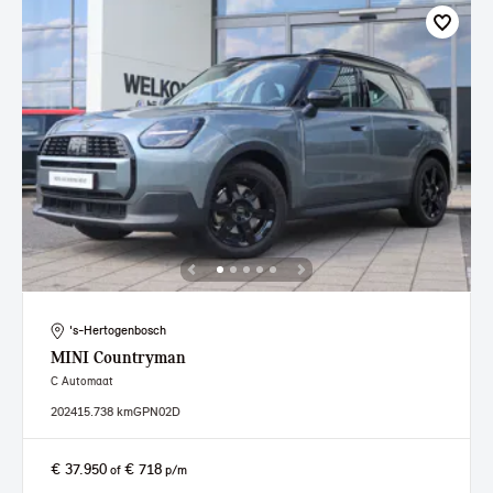
's-Hertogenbosch
MINI
Countryman
C Automaat
2024
15.738 km
GPN02D
€ 37.950
€ 718
of
p/m