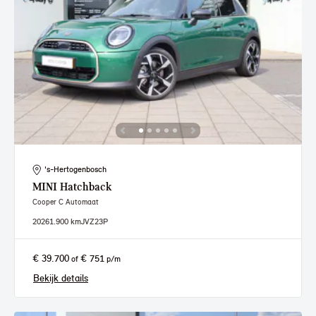
's-Hertogenbosch
MINI
Hatchback
Cooper C Automaat
2026
1.900 km
JVZ23P
€ 39.700
€ 751
of
p/m
Bekijk details