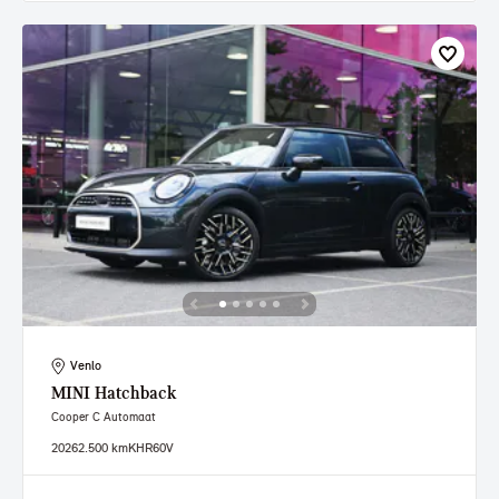
Venlo
MINI
Hatchback
Cooper C Automaat
2026
2.500 km
KHR60V