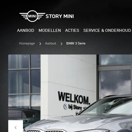
STORY MINI
AANBOD
MODELLEN
ACTIES
SERVICE & ONDERHOUD
Homepage
Aanbod
BMW 3 Serie
ELEKTRISCH
BENZI
MINI COOPER ELECTRIC
MINI
MINI ACEMAN ELECTRIC
MINI
MINI COUNTRYMAN ELECTRIC
MINI
JOHN COOPER WORKS
MIN
ELECTRIC
JOH