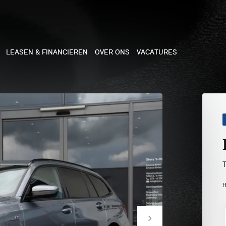
LEASEN & FINANCIEREN
OVER ONS
VACATURES
NE
 COOPER 3-DEURS
 COOPER CABRIO
 COOPER 5-DEURS
H
I COUNTRYMAN
N COOPER WORKS