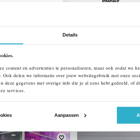
Interieur
Btw/Marge
Details
ALLE OPTIES 
ookies.
ze content en advertenties te personaliseren, maar ook zodat we h
r. Ook delen we informatie over jouw websitegebruik met onze soci
n deze gegevens met overige info die je al eens hebt gedeeld, of d
ze services.
AAR
ookies
Aanpassen
A