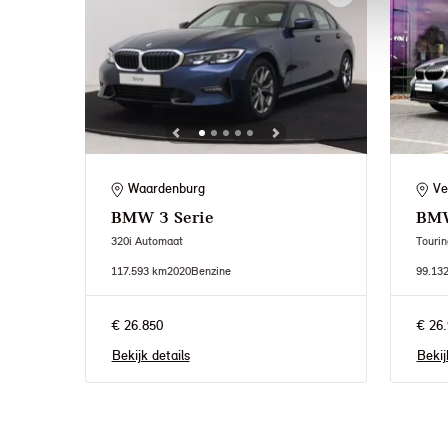
Waardenburg
Ve
BMW
3 Serie
BM
320i Automaat
Touri
117.593 km
2020
Benzine
99.13
€ 26.850
€ 26.
Bekijk details
Bekij