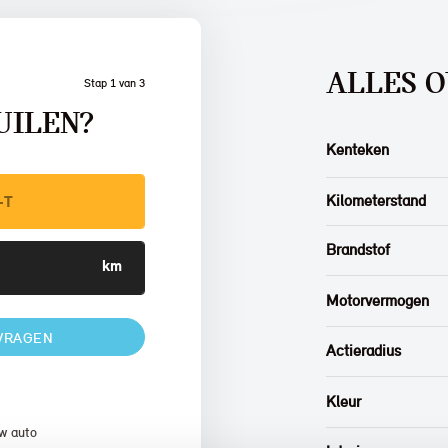
ALLES O
Stap 1 van 3
UILEN?
Kenteken
Kilometerstand
Brandstof
Motorvermogen
VRAGEN
Actieradius
Kleur
w auto