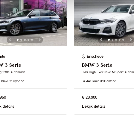
nlo
Enschede
W
3 Serie
BMW
3 Serie
ng 330e Automaat
320i High Executive M Sport Autom
2 km
2021
Hybride
94.441 km
2019
Benzine
950
€ 28.900
k details
Bekijk details