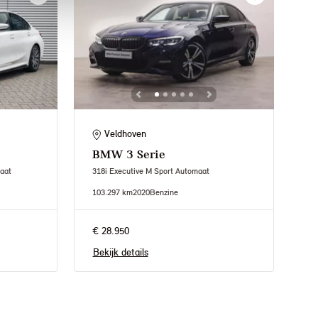
Veldhoven
BMW
3 Serie
aat
318i Executive M Sport Automaat
103.297 km
2020
Benzine
€ 28.950
Bekijk details