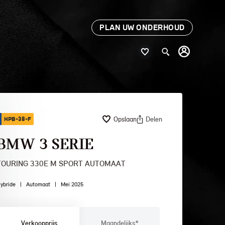
PLAN UW ONDERHOUD
Opslaan
Delen
HPB-38-F
BMW 3 SERIE
TOURING 330E M SPORT AUTOMAAT
ybride
|
Automaat
|
Mei 2025
Verkoopprijs
Maandelijks*