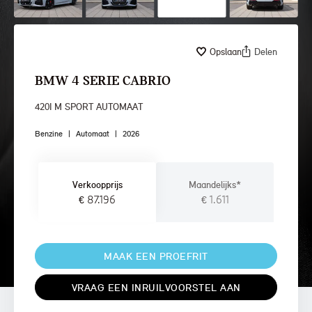
Opslaan
Delen
BMW 4 SERIE CABRIO
420I M SPORT AUTOMAAT
Benzine
|
Automaat
|
2026
Verkoopprijs
Maandelijks*
€ 87.196
€ 1.611
MAAK EEN PROEFRIT
VRAAG EEN INRUILVOORSTEL AAN