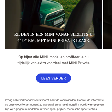
RIJDEN IN EEN MINI VANAF SLECHTS €
419* P.M. MET MINI PRIVATE LEASE.
Op bijna alle MINI-modellen profiteer je nu
tijdelijk van extra voordeel met MINI Private
Lease. Zo rijd je al een MINI vanaf € 419* per
maand, in plaats van € 449. Afhankelijk van de
LEES VERDER
uitvoering kan jouw voordeel nog verder oplopen.
Vraag onze verkoopadviseurs vooraf naar de voorwaarden. Hoewel de informatie
op onze website permanent zo accuraat en actueel mogelijk wordt weergegeven,
zijn wijzigingen in modellen, uitvoeringen, prijzen, technische specificaties,