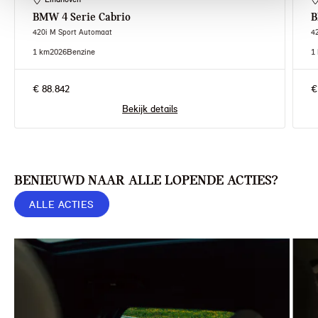
BMW
4 Serie Cabrio
420i M Sport Automaat
4
1 km
2026
Benzine
1
€ 88.842
€
Bekijk details
BENIEUWD NAAR ALLE LOPENDE ACTIES?
ALLE ACTIES