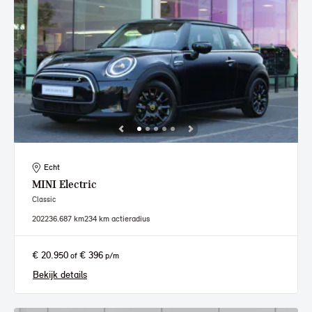
Echt
MINI
Electric
Classic
2022
36.687 km
234 km actieradius
€ 20.950
€ 396
of
p/m
Bekijk details