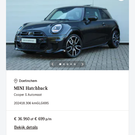
Doetinchem
MINI
Hatchback
Cooper S Automaat
2024
18.306 km
GLG69S
€ 36.950
€ 699
of
p/m
Bekijk details