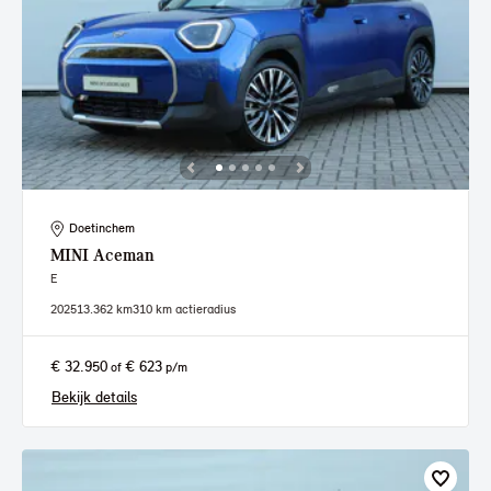
Doetinchem
MINI
Aceman
E
2025
13.362 km
310 km actieradius
€ 32.950
€ 623
of
p/m
Bekijk details