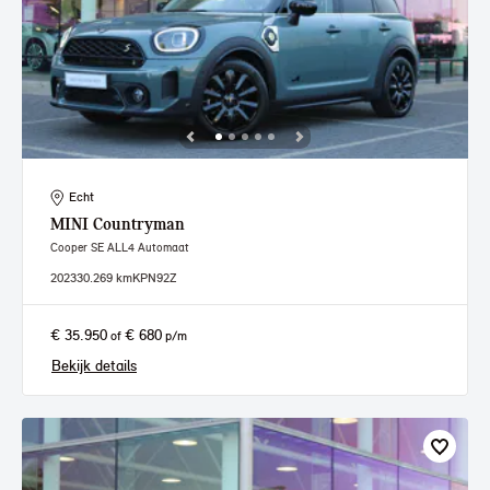
Echt
MINI
Countryman
Cooper SE ALL4 Automaat
2023
30.269 km
KPN92Z
€ 35.950
€ 680
of
p/m
Bekijk details