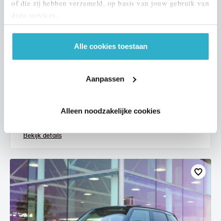
of die zij hebben verzameld, op basis van jouw gebruik van
deze services.
Alle cookies toestaan
Eindhoven
MINI
Hatchback
Aanpassen
One Essential
2021
67.955 km
L068LJ
Alleen noodzakelijke cookies
€ 18.450
€ 349
of
p/m
Bekijk details