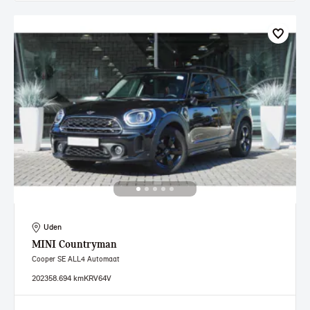
Uden
MINI
Countryman
Cooper SE ALL4 Automaat
2023
58.694 km
KRV64V