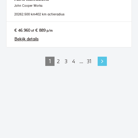
John Cooper Works
2026
2.500 km
402 km actieradius
€ 46.960
€ 889
of
p/m
Bekijk details
1
2
3
4
...
31