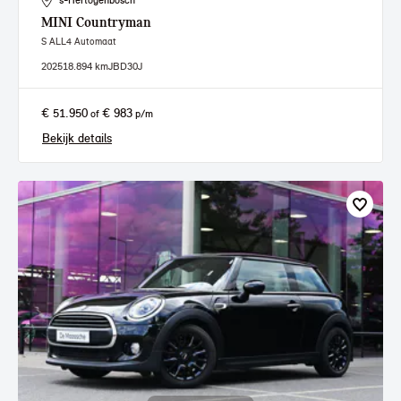
's-Hertogenbosch
MINI
Countryman
S ALL4 Automaat
2025
18.894 km
JBD30J
€ 51.950
€ 983
of
p/m
Bekijk details