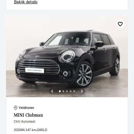
Bekijk details
Veldhoven
MINI
Clubman
Chili Automaat
2020
94.147 km
J265LD