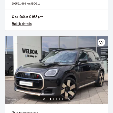
2025
21.666 km
JBD31J
€ 51.950
€ 983
of
p/m
Bekijk details