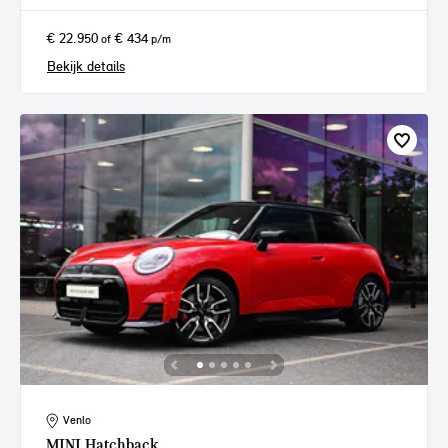
€ 22.950
€ 434
of
p/m
Bekijk details
Venlo
MINI
Hatchback