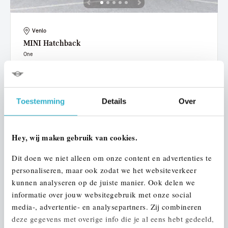
Venlo
MINI
Hatchback
One
2019
72.458 km
ZN238G
€ 15.950
€ 302
of
p/m
Toestemming
Details
Over
Bekijk details
Hey, wij maken gebruik van cookies.
Dit doen we niet alleen om onze content en advertenties te
personaliseren, maar ook zodat we het websiteverkeer
kunnen analyseren op de juiste manier. Ook delen we
informatie over jouw websitegebruik met onze social
media-, advertentie- en analysepartners. Zij combineren
deze gegevens met overige info die je al eens hebt gedeeld,