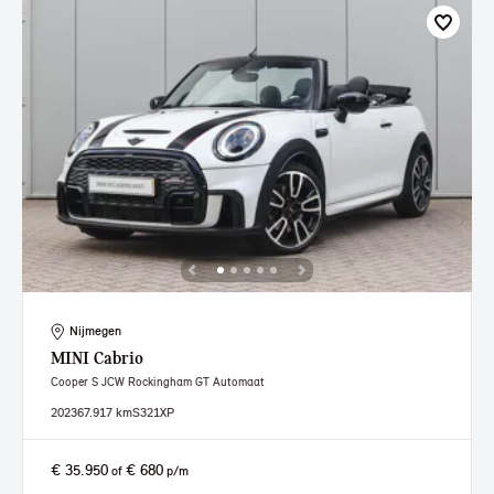
Nijmegen
MINI
Cabrio
Cooper S JCW Rockingham GT Automaat
2023
67.917 km
S321XP
€ 35.950
€ 680
of
p/m