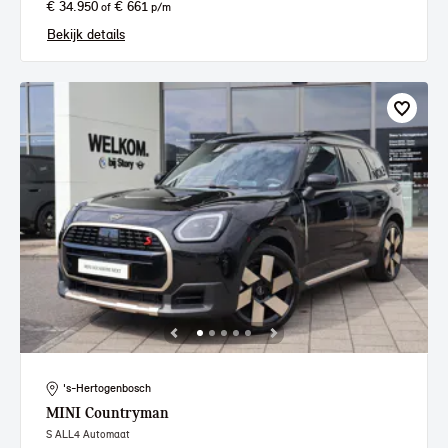
€ 34.950
€ 661
of
p/m
Bekijk details
's-Hertogenbosch
MINI
Countryman
S ALL4 Automaat