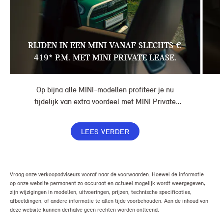
RIJDEN IN EEN MINI VANAF SLECHTS €
419* P.M. MET MINI PRIVATE LEASE.
Op bijna alle MINI-modellen profiteer je nu
tijdelijk van extra voordeel met MINI Private
Lease. Zo rijd je al een MINI vanaf € 419* per
maand, in plaats van € 449. Afhankelijk van de
LEES VERDER
uitvoering kan jouw voordeel nog verder oplopen.
Vraag onze verkoopadviseurs vooraf naar de voorwaarden. Hoewel de informatie
op onze website permanent zo accuraat en actueel mogelijk wordt weergegeven,
zijn wijzigingen in modellen, uitvoeringen, prijzen, technische specificaties,
afbeeldingen, of andere informatie te allen tijde voorbehouden. Aan de inhoud van
deze website kunnen derhalve geen rechten worden ontleend.