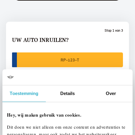
Stap 1 van 3
UW AUTO INRUILEN?
Toestemming
Details
Over
VOORSTEL AANVRAGEN
Hey, wij maken gebruik van cookies.
U vertelt meer over uw auto
We verrekenen de waarde van uw auto
Dit doen we niet alleen om onze content en advertenties te
personaliseren, maar ook zodat we het websiteverkeer