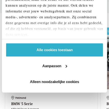
kunnen analyseren op de juiste manier. Ook delen we
informatie over jouw websitegebruik met onze social
DEZE ZIJN VERGELIJKBAAR
media-, advertentie- en analysepartners. Zij combineren
deze gegevens met overige info die je al eens hebt gedeeld,
of die zij hebben verzameld, op basis van jouw gebruik van
1,99% renteactie
1
deze services.
Alle cookies toestaan
Aanpassen
Alleen noodzakelijke cookies
Helmond
BMW
5 Serie