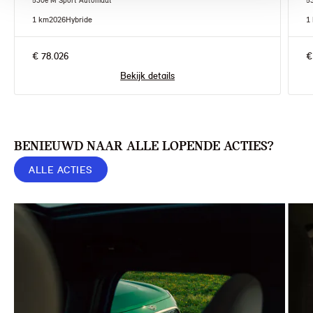
530e M Sport Automaat
5
1 km
2026
Hybride
1
€ 78.026
€
Bekijk details
BENIEUWD NAAR ALLE LOPENDE ACTIES?
ALLE ACTIES