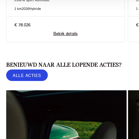
530e M Sport Automaat
5
1 km
2026
Hybride
1
€ 78.026
€
Bekijk details
BENIEUWD NAAR ALLE LOPENDE ACTIES?
ALLE ACTIES