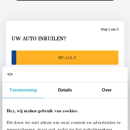
Stap 1 van 3
UW AUTO INRUILEN?
Toestemming
Details
Over
VOORSTEL AANVRAGEN
Hey, wij maken gebruik van cookies.
U vertelt meer over uw auto
We verrekenen de waarde van uw auto
Dit doen we niet alleen om onze content en advertenties te
personaliseren, maar ook zodat we het websiteverkeer