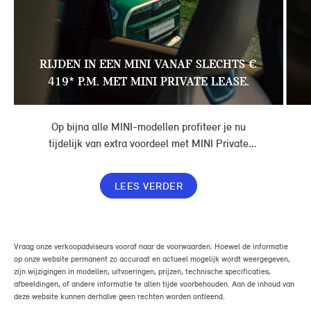
RIJDEN IN EEN MINI VANAF SLECHTS €
419* P.M. MET MINI PRIVATE LEASE.
Op bijna alle MINI-modellen profiteer je nu
tijdelijk van extra voordeel met MINI Private
Lease. Zo rijd je al een MINI vanaf € 419* per
maand, in plaats van € 449. Afhankelijk van de
LEES VERDER
uitvoering kan jouw voordeel nog verder oplopen.
Vraag onze verkoopadviseurs vooraf naar de voorwaarden. Hoewel de informatie
op onze website permanent zo accuraat en actueel mogelijk wordt weergegeven,
zijn wijzigingen in modellen, uitvoeringen, prijzen, technische specificaties,
afbeeldingen, of andere informatie te allen tijde voorbehouden. Aan de inhoud van
deze website kunnen derhalve geen rechten worden ontleend.