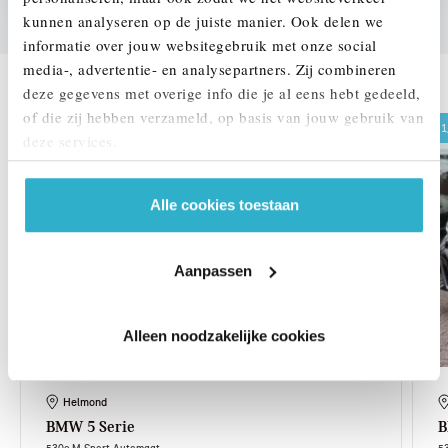
kunnen analyseren op de juiste manier. Ook delen we
informatie over jouw websitegebruik met onze social
DEZE ZIJN VERGELIJKBAAR
media-, advertentie- en analysepartners. Zij combineren
deze gegevens met overige info die je al eens hebt gedeeld,
of die zij hebben verzameld, op basis van jouw gebruik van
1,99% renteactie
1
deze services.
Alle cookies toestaan
Aanpassen
Alleen noodzakelijke cookies
Helmond
BMW
5 Serie