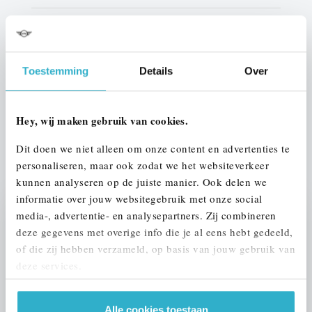
Kleur
Oxidgrau
Interieur
Leder
Toestemming
Details
Over
Btw/Marge
BTW
Hey, wij maken gebruik van cookies.
ALLE OPTIES EN SPECIFICATIES
Dit doen we niet alleen om onze content en advertenties te
personaliseren, maar ook zodat we het websiteverkeer
kunnen analyseren op de juiste manier. Ook delen we
informatie over jouw websitegebruik met onze social
media-, advertentie- en analysepartners. Zij combineren
Stap 1 van 3
deze gegevens met overige info die je al eens hebt gedeeld,
UW AUTO INRUILEN?
of die zij hebben verzameld, op basis van jouw gebruik van
deze services.
Alle cookies toestaan