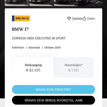
Opslaan
Delen
GPD-84-D
BMW I7
EDRIVE50 HIGH EXECUTIVE M SPORT
Elektrisch
|
Automaat
|
Oktober 2024
Verkoopprijs
Maandelijks*
€ 82.495
€ 1.561
MAAK EEN PROEFRIT
VRAAG EEN INRUILVOORSTEL AAN