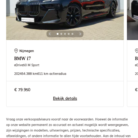
Nijmegen
BMW
i7
eDrive50 M Sport
e
2024
54.388 km
611 km actieradius
2
€ 79.950
€
Bekijk details
Vraag onze verkoopadviseurs vooraf naar de voorwaarden. Hoewel de informatie
op onze website permanent zo accuraat en actueel mogelijk wordt weergegeven,
zijn wijzigingen in modellen, uitvoeringen, prijzen, technische specificaties,
afbeeldingen, of andere informatie te allen tijde voorbehouden. Aan de inhoud van