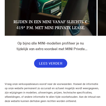
RIJDEN IN EEN MINI VANAF SLECHTS €
419* P.M. MET MINI PRIVATE LEASE.
Op bijna alle MINI-modellen profiteer je nu
tijdelijk van extra voordeel met MINI Private
Lease. Zo rijd je al een MINI vanaf € 419* per
maand, in plaats van € 449. Afhankelijk van de
LEES VERDER
uitvoering kan jouw voordeel nog verder oplopen.
Vraag onze verkoopadviseurs vooraf naar de voorwaarden. Hoewel de informatie
op onze website permanent zo accuraat en actueel mogelijk wordt weergegeven,
zijn wijzigingen in modellen, uitvoeringen, prijzen, technische specificaties,
afbeeldingen, of andere informatie te allen tijde voorbehouden. Aan de inhoud van
deze website kunnen derhalve geen rechten worden ontleend.