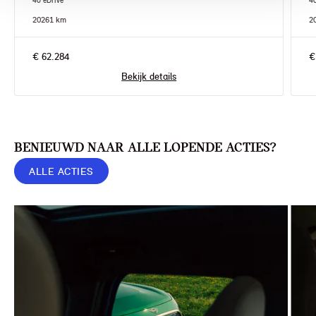
40 eDrive
4
2026
1 km
2
€ 62.284
€
Bekijk details
BENIEUWD NAAR ALLE LOPENDE ACTIES?
ALLE ACTIES