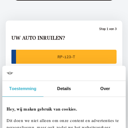
Stap 1 van 3
UW AUTO INRUILEN?
Toestemming
Details
Over
VOORSTEL AANVRAGEN
Hey, wij maken gebruik van cookies.
U vertelt meer over uw auto
We verrekenen de waarde van uw auto
Dit doen we niet alleen om onze content en advertenties te
personaliseren, maar ook zodat we het websiteverkeer