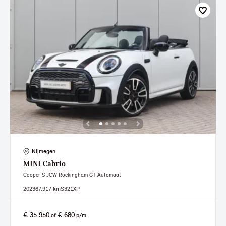
Nijmegen
MINI
Cabrio
Cooper S JCW Rockingham GT Automaat
2023
67.917 km
S321XP
€ 35.950
€ 680
of
p/m