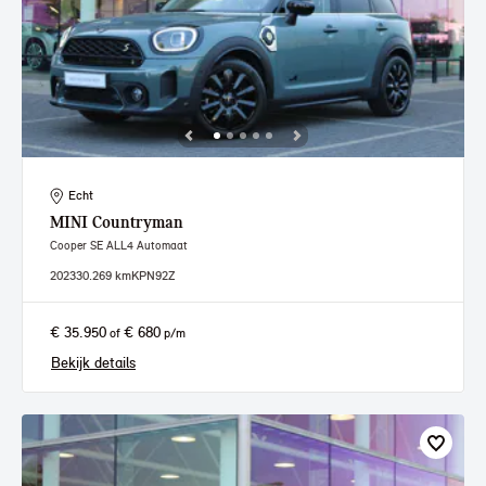
Echt
MINI
Countryman
Cooper SE ALL4 Automaat
2023
30.269 km
KPN92Z
€ 35.950
€ 680
of
p/m
Bekijk details