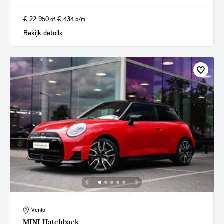
€ 22.950
€ 434
of
p/m
Bekijk details
Venlo
MINI
Hatchback