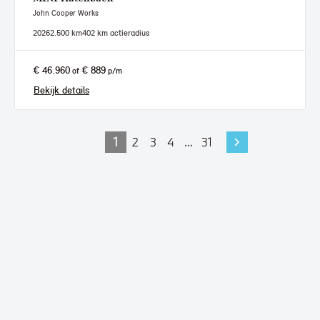
John Cooper Works
2026
2.500 km
402 km actieradius
€ 46.960
€ 889
of
p/m
Bekijk details
1
2
3
4
...
31