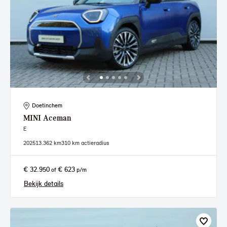
Doetinchem
MINI
Aceman
E
2025
13.362 km
310 km actieradius
€ 32.950
€ 623
of
p/m
Bekijk details