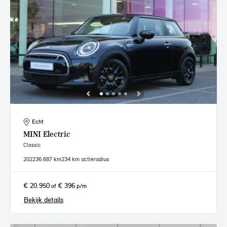
Echt
MINI
Electric
Classic
2022
36.687 km
234 km actieradius
€ 20.950
€ 396
of
p/m
Bekijk details