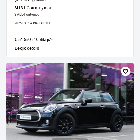
's-Hertogenbosch
MINI
Countryman
S ALL4 Automaat
2025
18.894 km
JBD30J
€ 51.950
€ 983
of
p/m
Bekijk details