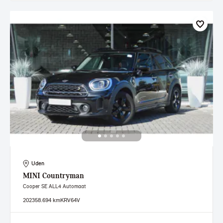
Uden
MINI
Countryman
Cooper SE ALL4 Automaat
2023
58.694 km
KRV64V