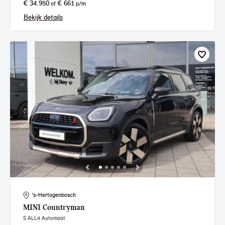
€ 34.950
€ 661
of
p/m
Bekijk details
's-Hertogenbosch
MINI
Countryman
S ALL4 Automaat