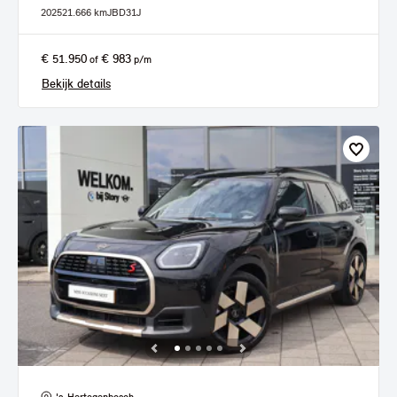
2025
21.666 km
JBD31J
€ 51.950
€ 983
of
p/m
Bekijk details