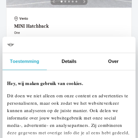
Venlo
MINI
Hatchback
One
2019
72.458 km
ZN238G
€ 15.950
€ 302
of
p/m
Toestemming
Details
Over
Bekijk details
Hey, wij maken gebruik van cookies.
Dit doen we niet alleen om onze content en advertenties te
personaliseren, maar ook zodat we het websiteverkeer
kunnen analyseren op de juiste manier. Ook delen we
informatie over jouw websitegebruik met onze social
media-, advertentie- en analysepartners. Zij combineren
deze gegevens met overige info die je al eens hebt gedeeld,