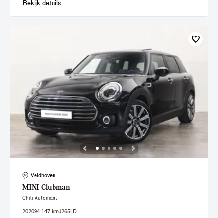
Bekijk details
Veldhoven
MINI
Clubman
Chili Automaat
2020
94.147 km
J265LD