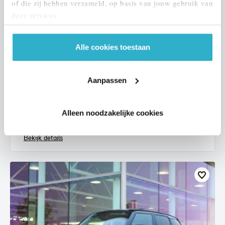
of die zij hebben verzameld, op basis van jouw gebruik van
deze services.
Alle cookies toestaan
Eindhoven
MINI
Hatchback
Aanpassen
One Essential
2021
67.955 km
L068LJ
Alleen noodzakelijke cookies
€ 18.450
€ 349
of
p/m
Bekijk details