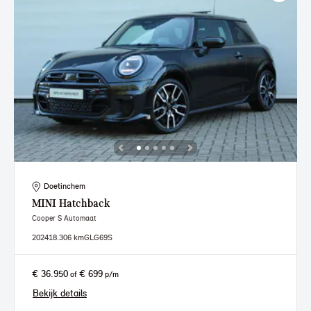
Doetinchem
MINI
Hatchback
Cooper S Automaat
2024
18.306 km
GLG69S
€ 36.950
€ 699
of
p/m
Bekijk details