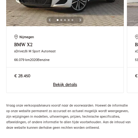
Nijmegen
BMW
X2
sDrive18i M Sport Automaat
x
66.079 km
2020
Benzine
5
€ 28.450
€
Bekijk details
Vraag onze verkoopadviseurs vooraf naar de voorwaarden. Hoewel de informatie
op onze website permanent zo accuraat en actueel mogelijk wordt weergegeven,
zijn wijzigingen in modellen, uitvoeringen, prijzen, technische specificaties,
afbeeldingen, of andere informatie te allen tijde voorbehouden. Aan de inhoud van
deze website kunnen derhalve geen rechten worden ontleend.