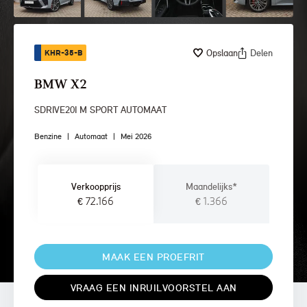
Opslaan
Delen
KHR-35-B
BMW X2
SDRIVE20I M SPORT AUTOMAAT
Benzine
|
Automaat
|
Mei 2026
Verkoopprijs
Maandelijks*
€ 72.166
€ 1.366
MAAK EEN PROEFRIT
VRAAG EEN INRUILVOORSTEL AAN