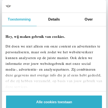
Interieur
Half leder / alcantara
Btw/Marge
Toestemming
Details
Over
BTW
Hey, wij maken gebruik van cookies.
ALLE OPTIES EN SPECIFICATIES
Dit doen we niet alleen om onze content en advertenties te
personaliseren, maar ook zodat we het websiteverkeer
kunnen analyseren op de juiste manier. Ook delen we
informatie over jouw websitegebruik met onze social
Stap 1 van 3
media-, advertentie- en analysepartners. Zij combineren
UW AUTO INRUILEN?
deze gegevens met overige info die je al eens hebt gedeeld,
of die zij hebben verzameld, op basis van jouw gebruik van
deze services.
Alle cookies toestaan