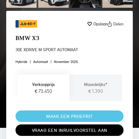
Opslaan
Delen
JLS-50-T
BMW X3
30E XDRIVE M SPORT AUTOMAAT
Hybride
|
Automaat
|
November 2025
Verkoopprijs
Maandelijks*
€ 73.450
€ 1.390
MAAK EEN PROEFRIT
VRAAG EEN INRUILVOORSTEL AAN