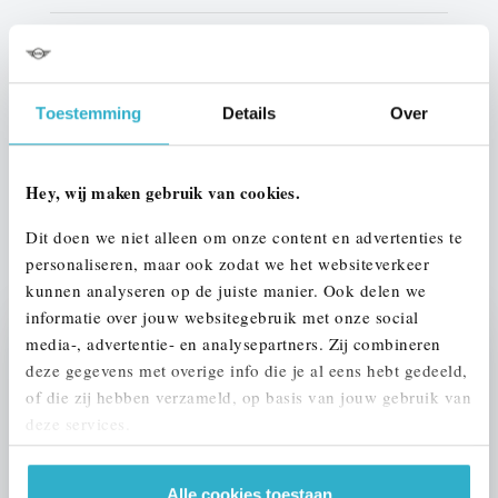
Kleur
Brooklyn Grau
Interieur
Leder
Toestemming
Details
Over
Btw/Marge
BTW
Hey, wij maken gebruik van cookies.
ALLE OPTIES EN SPECIFICATIES
Dit doen we niet alleen om onze content en advertenties te
personaliseren, maar ook zodat we het websiteverkeer
kunnen analyseren op de juiste manier. Ook delen we
informatie over jouw websitegebruik met onze social
media-, advertentie- en analysepartners. Zij combineren
Stap 1 van 3
deze gegevens met overige info die je al eens hebt gedeeld,
UW AUTO INRUILEN?
of die zij hebben verzameld, op basis van jouw gebruik van
deze services.
Alle cookies toestaan