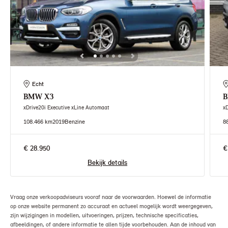
Echt
BMW
X3
xDrive20i Executive xLine Automaat
x
108.466 km
2019
Benzine
8
€ 28.950
€
Bekijk details
Vraag onze verkoopadviseurs vooraf naar de voorwaarden. Hoewel de informatie
op onze website permanent zo accuraat en actueel mogelijk wordt weergegeven,
zijn wijzigingen in modellen, uitvoeringen, prijzen, technische specificaties,
afbeeldingen, of andere informatie te allen tijde voorbehouden. Aan de inhoud van