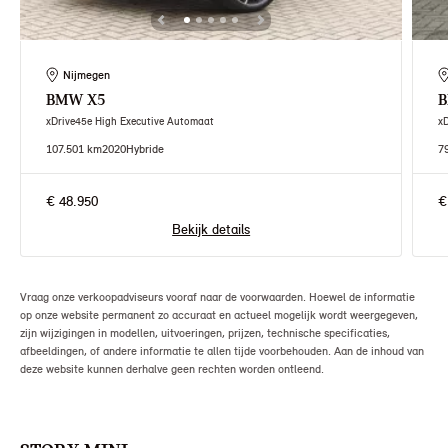
Nijmegen
BMW
X5
xDrive45e High Executive Automaat
x
107.501 km
2020
Hybride
7
€ 48.950
€
Bekijk details
Vraag onze verkoopadviseurs vooraf naar de voorwaarden. Hoewel de informatie
op onze website permanent zo accuraat en actueel mogelijk wordt weergegeven,
zijn wijzigingen in modellen, uitvoeringen, prijzen, technische specificaties,
afbeeldingen, of andere informatie te allen tijde voorbehouden. Aan de inhoud van
deze website kunnen derhalve geen rechten worden ontleend.