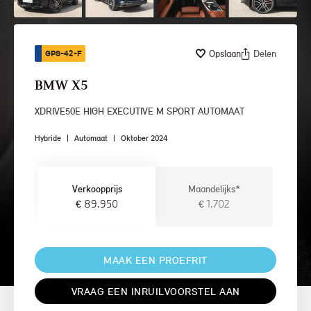
Opslaan
Delen
GPS-42-F
BMW X5
XDRIVE50E HIGH EXECUTIVE M SPORT AUTOMAAT
Hybride
|
Automaat
|
Oktober 2024
Verkoopprijs
Maandelijks*
€ 89.950
€ 1.702
MAAK EEN PROEFRIT
VRAAG EEN INRUILVOORSTEL AAN