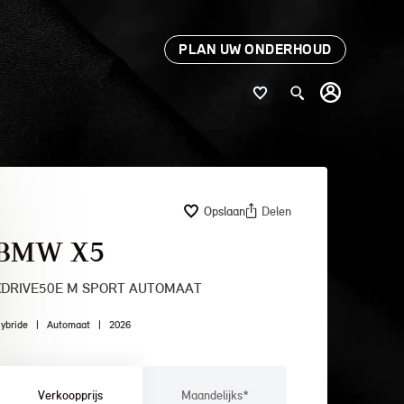
PLAN UW ONDERHOUD
Opslaan
Delen
BMW X5
XDRIVE50E M SPORT AUTOMAAT
ybride
|
Automaat
|
2026
Verkoopprijs
Maandelijks*