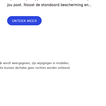
jou past. Naast de standaard bescherming en
gemakken in jouw overeenkomst, geef je jouw
lease nog meer flexibiliteit met Switch of Flex
ONTDEK MEER
Premium.
 wordt weergegeven, zijn wijzigingen in modellen,
bsite kunnen derhalve geen rechten worden ontleend.