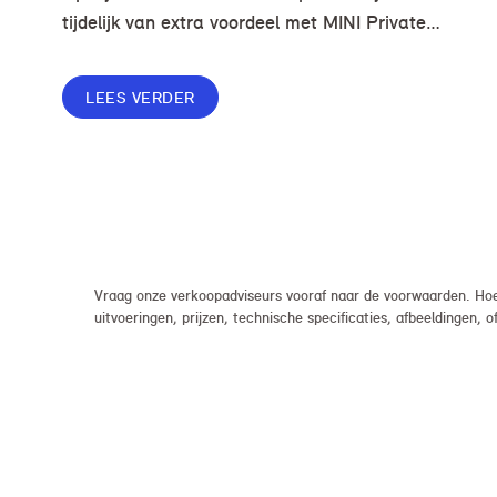
tijdelijk van extra voordeel met MINI Private
Lease. Zo rijd je al een MINI vanaf € 419* per
maand, in plaats van € 449. Afhankelijk van de
LEES VERDER
uitvoering kan jouw voordeel nog verder
oplopen.
Vraag onze verkoopadviseurs vooraf naar de voorwaarden. Hoew
uitvoeringen, prijzen, technische specificaties, afbeeldingen