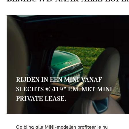
RIJDEN IN EEN MINI VANAF
SLECHTS € 419* P.M. MET MINI
PRIVATE LEASE.
Op bijna alle MINI-modellen profiteer je nu