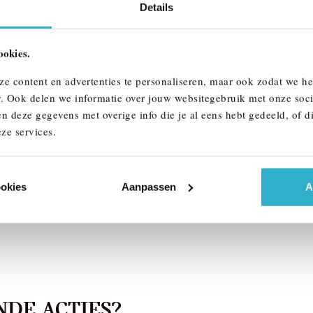
Details
ookies.
ndhoven
Veldhoven
W
X5
BMW
X5
ze content en advertenties te personaliseren, maar ook zodat we h
e50e M Sport Automaat
xDrive50e M Sport Automaat
r. Ook delen we informatie over jouw websitegebruik met onze soci
n deze gegevens met overige info die je al eens hebt gedeeld, of d
026
Hybride
1 km
2026
Hybride
ze services.
2.093
€ 123.957
k details
Bekijk details
ookies
Aanpassen
A
DE ACTIES?