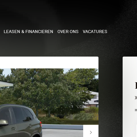
LEASEN & FINANCIEREN
OVER ONS
VACATURES
NE
 COOPER 3-DEURS
 COOPER CABRIO
 COOPER 5-DEURS
H
I COUNTRYMAN
N COOPER WORKS