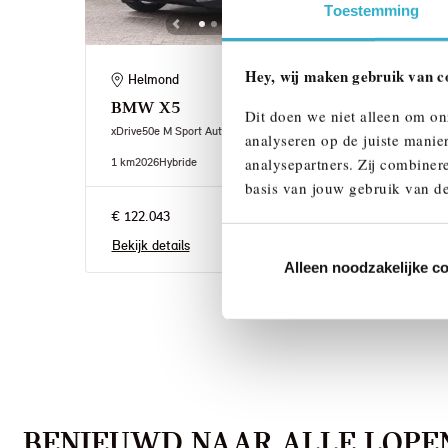
Toestemming
Hey, wij maken gebruik van c
Helmond
Ei
BMW
X5
BM
Dit doen we niet alleen om on
xDrive50e M Sport Automaat
xDriv
analyseren op de juiste manie
analysepartners. Zij combinere
1 km
2026
Hybride
1 km
2
basis van jouw gebruik van de
€ 122.043
€ 12
Bekijk details
Bekij
Alleen noodzakelijke c
BENIEUWD NAAR ALLE LOPEN