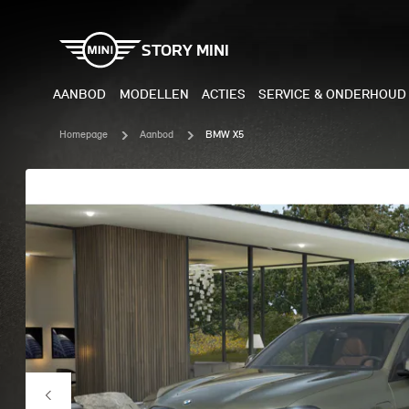
STORY MINI
AANBOD
MODELLEN
ACTIES
SERVICE & ONDERHOUD
Homepage
Aanbod
BMW X5
ELEKTRISCH
BENZI
MINI COOPER ELECTRIC
MINI
MINI ACEMAN ELECTRIC
MINI
MINI COUNTRYMAN ELECTRIC
MINI
JOHN COOPER WORKS
MIN
ELECTRIC
JOH