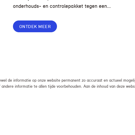
onderhouds- en controlepakket tegen een
voordelige prijs, zodat je zorgeloos en zonder
onverwachte kosten kunt rijden.
ONTDEK MEER
el de informatie op onze website permanent zo accuraat en actueel mogelijk
, of andere informatie te allen tijde voorbehouden. Aan de inhoud van deze we