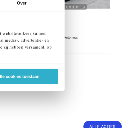
Over
Helmond
BMW
X5
et websiteverkeer kunnen
xDrive50e M Sport Automaat
al media-, advertentie- en
ie zij hebben verzameld, op
1 km
2026
Hybride
€ 124.845
Bekijk details
lle cookies toestaan
ALLE ACTIES