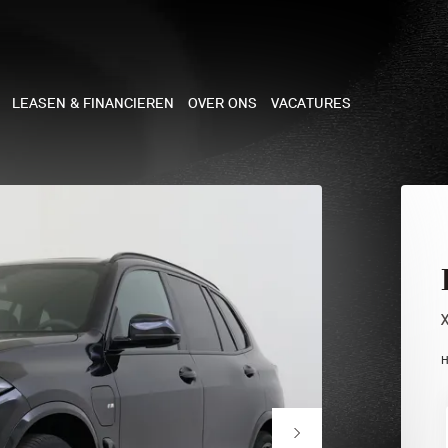
LEASEN & FINANCIEREN
OVER ONS
VACATURES
NE
 COOPER 3-DEURS
 COOPER CABRIO
 COOPER 5-DEURS
H
I COUNTRYMAN
N COOPER WORKS