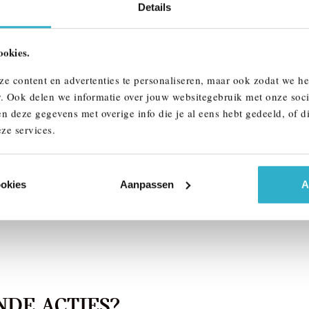
Details
ookies.
ndhoven
Veldhoven
W
X5
BMW
X5
ze content en advertenties te personaliseren, maar ook zodat we h
e50e M Sport Automaat
xDrive50e M Sport Automaat
r. Ook delen we informatie over jouw websitegebruik met onze soci
n deze gegevens met overige info die je al eens hebt gedeeld, of d
026
Hybride
1 km
2026
Hybride
ze services.
2.093
€ 123.957
k details
Bekijk details
ookies
Aanpassen
A
DE ACTIES?