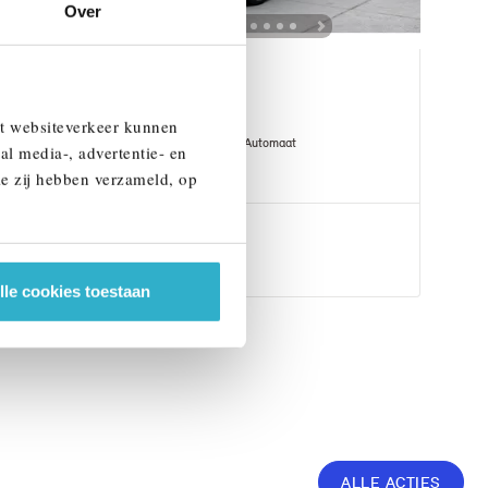
Over
Helmond
BMW
X5
et websiteverkeer kunnen
xDrive50e M Sport Automaat
al media-, advertentie- en
ie zij hebben verzameld, op
1 km
2026
Hybride
€ 124.845
Bekijk details
lle cookies toestaan
ALLE ACTIES