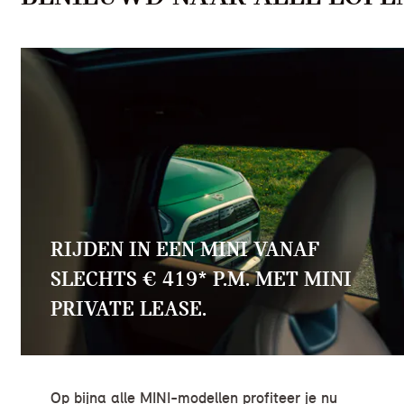
RIJDEN IN EEN MINI VANAF
SLECHTS € 419* P.M. MET MINI
PRIVATE LEASE.
Op bijna alle MINI-modellen profiteer je nu