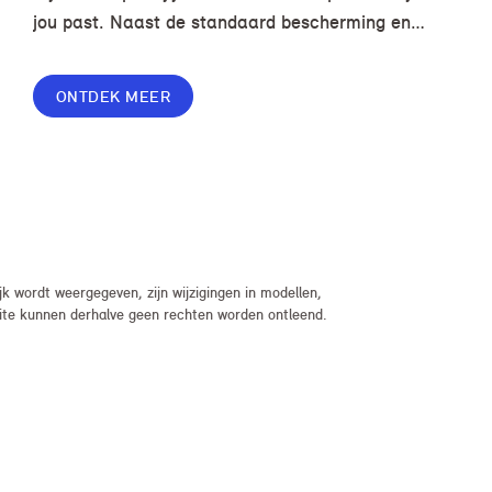
jou past. Naast de standaard bescherming en
gemakken in jouw overeenkomst, geef je jouw
lease nog meer flexibiliteit met Switch of Flex
ONTDEK MEER
Premium.
 wordt weergegeven, zijn wijzigingen in modellen,
bsite kunnen derhalve geen rechten worden ontleend.