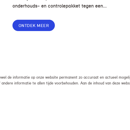
onderhouds- en controlepakket tegen een
voordelige prijs, zodat je zorgeloos en zonder
onverwachte kosten kunt rijden.
ONTDEK MEER
el de informatie op onze website permanent zo accuraat en actueel mogelijk
, of andere informatie te allen tijde voorbehouden. Aan de inhoud van deze we