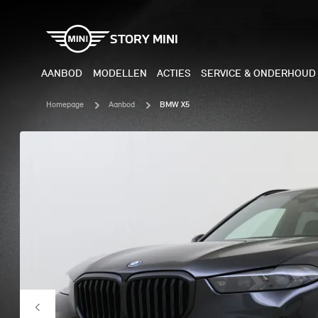
STORY MINI
AANBOD
MODELLEN
ACTIES
SERVICE & ONDERHOUD
Homepage
Aanbod
BMW X5
ELEKTRISCH
BENZI
MINI COOPER ELECTRIC
MINI
MINI ACEMAN ELECTRIC
MINI
MINI COUNTRYMAN ELECTRIC
MINI
JOHN COOPER WORKS
MIN
ELECTRIC
JOH