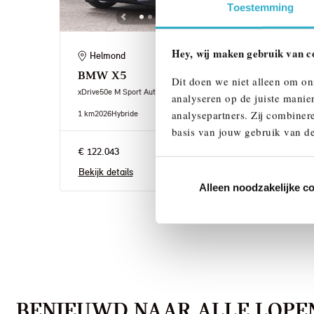
Toestemming
Hey, wij maken gebruik van c
Helmond
Ei
BMW
X5
BM
Dit doen we niet alleen om on
xDrive50e M Sport Automaat
xDriv
analyseren op de juiste manie
analysepartners. Zij combinere
1 km
2026
Hybride
1 km
2
basis van jouw gebruik van de
€ 122.043
€ 12
Bekijk details
Bekij
Alleen noodzakelijke c
BENIEUWD NAAR ALLE LOPEN