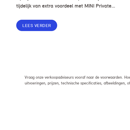
tijdelijk van extra voordeel met MINI Private
Lease. Zo rijd je al een MINI vanaf € 419* per
maand, in plaats van € 449. Afhankelijk van de
LEES VERDER
uitvoering kan jouw voordeel nog verder
oplopen.
Vraag onze verkoopadviseurs vooraf naar de voorwaarden. Hoew
uitvoeringen, prijzen, technische specificaties, afbeeldingen