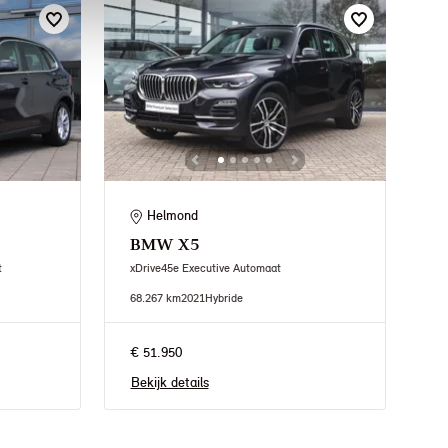
Helmond
BMW
X5
t
xDrive45e Executive Automaat
68.267 km
2021
Hybride
€ 51.950
Bekijk details