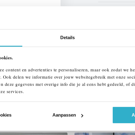
Interieur
Btw/Marge
Details
ALLE OPTIES 
ookies.
ze content en advertenties te personaliseren, maar ook zodat we h
r. Ook delen we informatie over jouw websitegebruik met onze soci
n deze gegevens met overige info die je al eens hebt gedeeld, of d
ze services.
AAR
ookies
Aanpassen
A