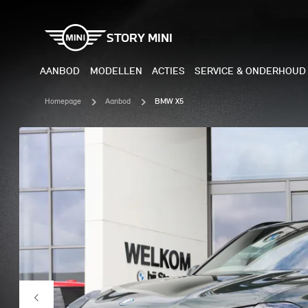
STORY MINI
AANBOD
MODELLEN
ACTIES
SERVICE & ONDERHOUD
Homepage
Aanbod
BMW X5
ELEKTRISCH
BENZI
MINI COOPER ELECTRIC
MINI
MINI ACEMAN ELECTRIC
MINI
MINI COUNTRYMAN ELECTRIC
MINI
JOHN COOPER WORKS
MIN
ELECTRIC
JOH