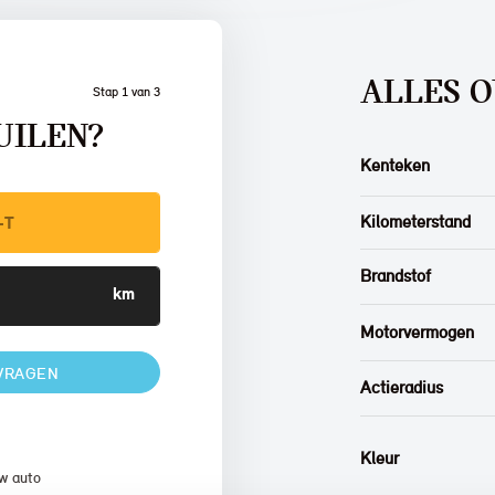
ALLES O
Stap 1 van 3
UILEN?
Kenteken
Kilometerstand
Brandstof
Motorvermogen
VRAGEN
Actieradius
Kleur
w auto