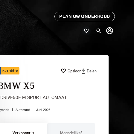
PLAN UW ONDERHOUD
Opslaan
Delen
KJT-66-P
BMW X5
XDRIVE50E M SPORT AUTOMAAT
ybride
|
Automaat
|
Juni 2026
Verkoopprijs
Maandelijks*