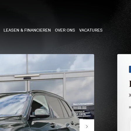
LEASEN & FINANCIEREN
OVER ONS
VACATURES
NE
 COOPER 3-DEURS
 COOPER CABRIO
 COOPER 5-DEURS
H
I COUNTRYMAN
N COOPER WORKS