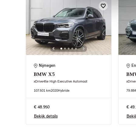
Nijmegen
En
BMW
X5
BM
xDrive45e High Executive Automaat
xDrive
107.501 km
2020
Hybride
79.88
€ 48.950
€ 49.
Bekijk details
Bekij