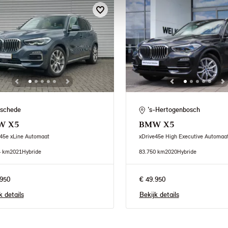
schede
's-Hertogenbosch
W
X5
BMW
X5
45e xLine Automaat
xDrive45e High Executive Automaa
4 km
2021
Hybride
83.750 km
2020
Hybride
950
€ 49.950
k details
Bekijk details