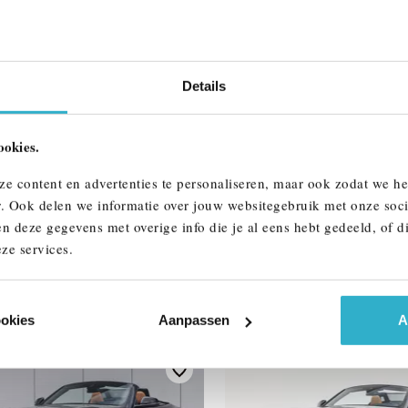
w auto
Btw/Marge
Details
ALLE OPTIES 
ookies.
ze content en advertenties te personaliseren, maar ook zodat we h
r. Ook delen we informatie over jouw websitegebruik met onze soci
n deze gegevens met overige info die je al eens hebt gedeeld, of d
ze services.
AAR
ookies
Aanpassen
A