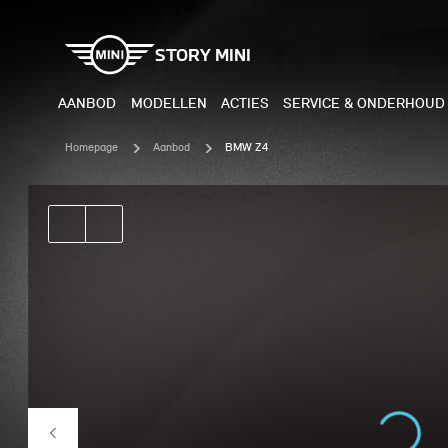
STORY MINI
AANBOD
MODELLEN
ACTIES
SERVICE & ONDERHOUD
Homepage
Aanbod
BMW Z4
ELEKTRISCH
BENZI
MINI COOPER ELECTRIC
MINI
MINI ACEMAN ELECTRIC
MINI
MINI COUNTRYMAN ELECTRIC
MINI
JOHN COOPER WORKS
MIN
ELECTRIC
JOH