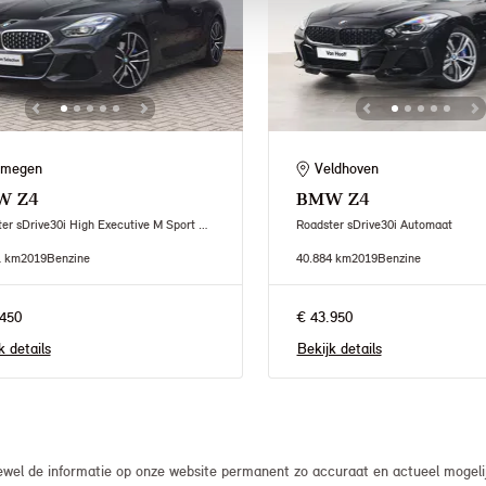
jmegen
Veldhoven
W
Z4
BMW
Z4
Roadster sDrive30i High Executive M Sport Automaat
Roadster sDrive30i Automaat
1 km
2019
Benzine
40.884 km
2019
Benzine
450
€ 43.950
k details
Bekijk details
el de informatie op onze website permanent zo accuraat en actueel mogelijk