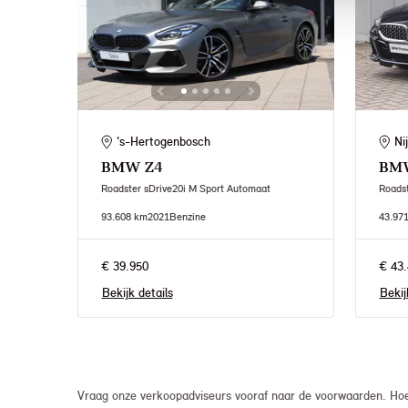
's-Hertogenbosch
Ni
BMW
Z4
BM
Roadster sDrive20i M Sport Automaat
93.608 km
2021
Benzine
43.97
€ 39.950
€ 43.
Bekijk details
Bekij
Vraag onze verkoopadviseurs vooraf naar de voorwaarden. Hoew