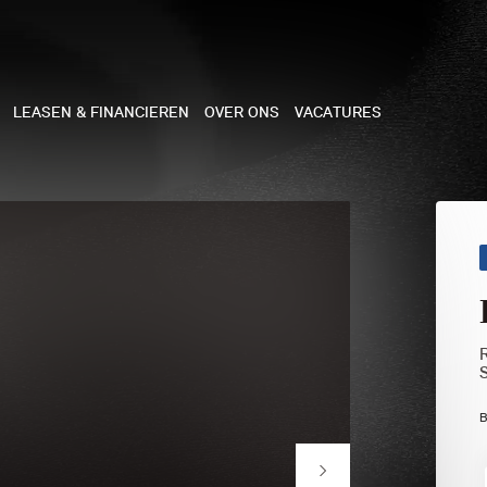
LEASEN & FINANCIEREN
OVER ONS
VACATURES
NE
 COOPER 3-DEURS
 COOPER CABRIO
 COOPER 5-DEURS
B
I COUNTRYMAN
N COOPER WORKS