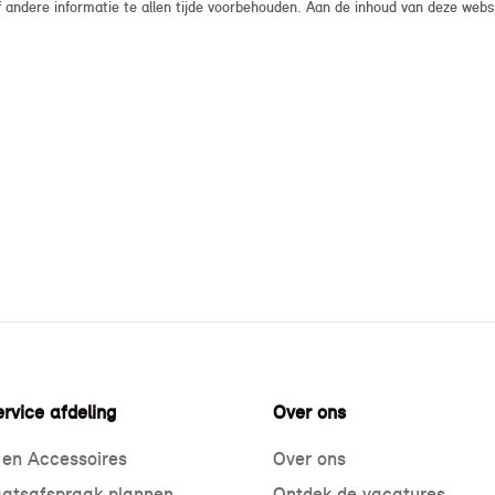
, of andere informatie te allen tijde voorbehouden. Aan de inhoud van deze we
rvice afdeling
Over ons
 en Accessoires
Over ons
atsafspraak plannen
Ontdek de vacatures