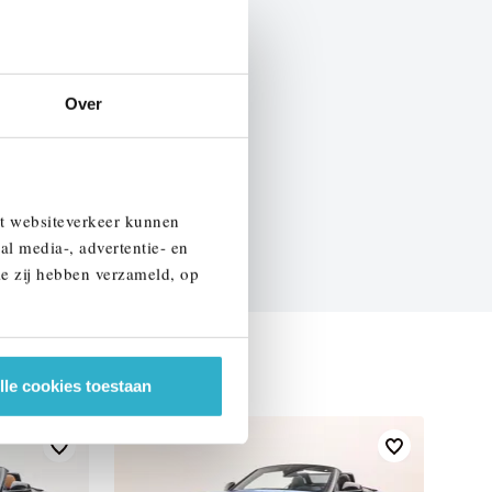
BTW
Over
EN SPECIFICATIES
et websiteverkeer kunnen
al media-, advertentie- en
ie zij hebben verzameld, op
lle cookies toestaan