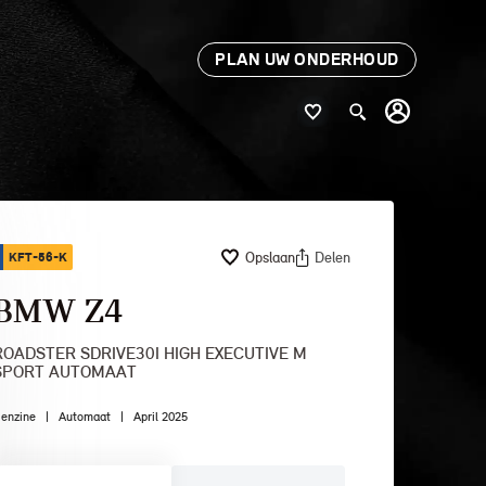
PLAN UW ONDERHOUD
Opslaan
Delen
KFT-56-K
BMW Z4
ROADSTER SDRIVE30I HIGH EXECUTIVE M
SPORT AUTOMAAT
enzine
|
Automaat
|
April 2025