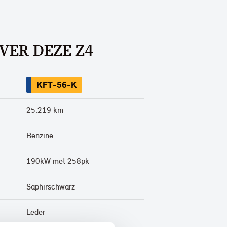
VER DEZE Z4
KFT-56-K
25.219 km
Benzine
190kW met 258pk
Saphirschwarz
Leder