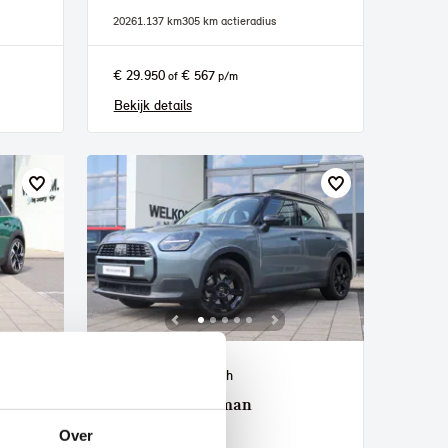
2026
1.137 km
305 km actieradius
€ 29.950
€ 567
of
p/m
Bekijk details
's-Hertogenbosch
MINI
Countryman
C Automaat
Over