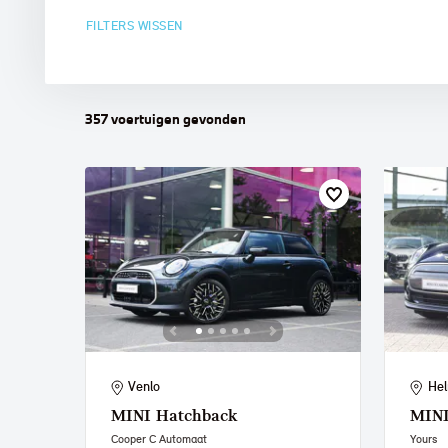
FILTERS WISSEN
MINI
357
voertuigen
gevonden
Venlo
He
MINI
Hatchback
MIN
Cooper C Automaat
Yours