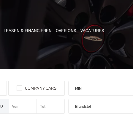
LEASEN & FINANCIEREN
OVER ONS
VACATURES
NE
 COOPER 3-DEURS
COMPANY CARS
 COOPER CABRIO
 COOPER 5-DEURS
ND
I COUNTRYMAN
N COOPER WORKS