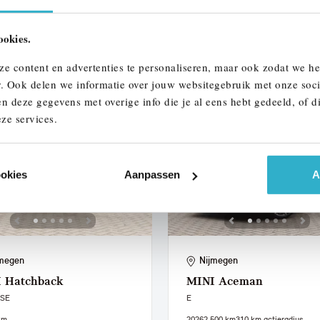
km
2026
1.900 km
JVZ23P
ookies.
390
€ 851
€ 39.700
€ 751
of
p/m
of
p/m
ze content en advertenties te personaliseren, maar ook zodat we h
 details
Bekijk details
r. Ook delen we informatie over jouw websitegebruik met onze soci
n deze gegevens met overige info die je al eens hebt gedeeld, of d
ze services.
ookies
Aanpassen
A
megen
Nijmegen
I
Hatchback
MINI
Aceman
 SE
E
km
2026
2.500 km
310 km actieradius