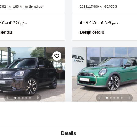
8.824 km
185 km actieradius
2019
117.800 km
G240BG
950
€ 321
€ 19.950
€ 378
of
p/m
of
p/m
 details
Bekijk details
lmond
's-Hertogenbosch
I
Countryman
MINI
Hatchback
Cooper C Automaat
Details