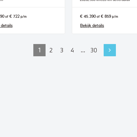
590
€ 722
€ 45.390
€ 859
of
p/m
of
p/m
 details
Bekijk details
1
2
3
4
...
30