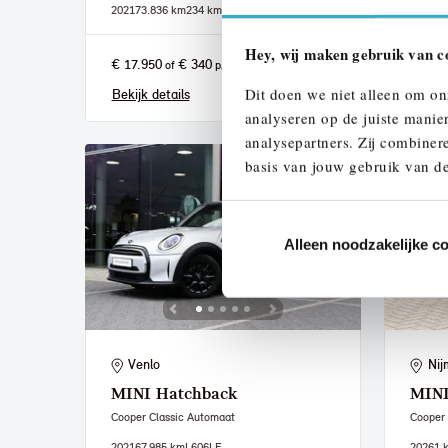
2021
73.836 km
234 km actieradius
2026
1 
Hey, wij maken gebruik van c
€ 17.950
€ 340
€ 51.
of
p/m
Dit doen we niet alleen om on
Bekijk details
Bekijk
analyseren op de juiste manie
analysepartners. Zij combinere
basis van jouw gebruik van de
Alleen noodzakelijke c
Venlo
Nij
MINI
Hatchback
MIN
Cooper Classic Automaat
Cooper
2021
67.985 km
L606LF
2026
1 