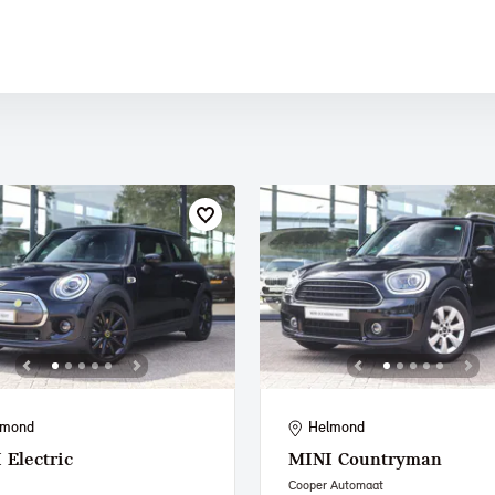
 PAUL SMITH EDITION
lmond
Helmond
I
Electric
MINI
Countryman
Cooper Automaat