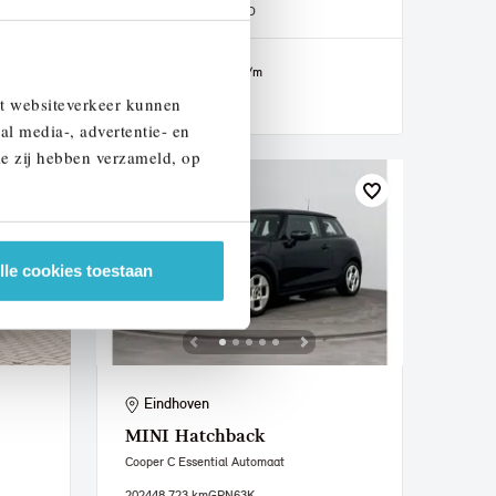
2024
15.738 km
GPN02D
€ 37.950
€ 718
of
p/m
et websiteverkeer kunnen
Bekijk details
al media-, advertentie- en
ie zij hebben verzameld, op
lle cookies toestaan
Eindhoven
MINI
Hatchback
Cooper C Essential Automaat
2024
48.723 km
GPN63K