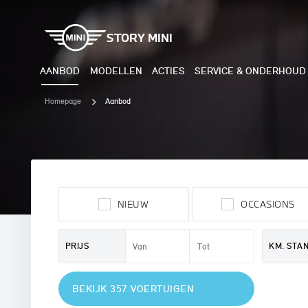
STORY MINI
AANBOD
MODELLEN
ACTIES
SERVICE & ONDERHOUD
Homepage
Aanbod
ELEKTRISCH
BENZI
MINI COOPER ELECTRIC
MINI
NIEUW
OCCASIONS
MINI ACEMAN ELECTRIC
MINI
MINI COUNTRYMAN ELECTRIC
MINI
PRIJS
KM. STA
JOHN COOPER WORKS
MIN
BEKIJK 357 VOERTUIGEN
ELECTRIC
JOH