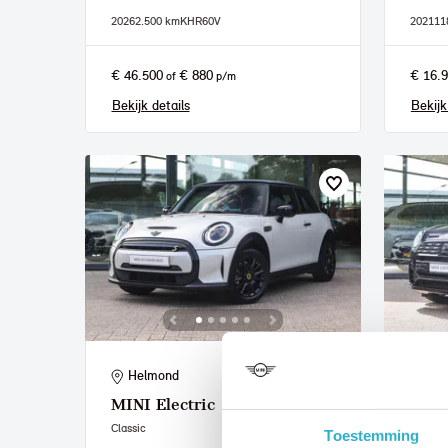
2026
2.500 km
KHR60V
2021
11
€ 46.500
€ 880
€ 16.
of
p/m
Bekijk details
Bekijk
Helmond
He
MINI
Electric
MIN
Classic
E
Toestemming