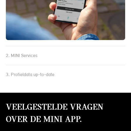
2. MINI Services
3. Profieldata up-to-date
Veelgestelde Vragen
over de MINI App.