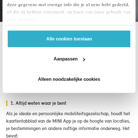
deze gegevens met overige info die je al eens hebt gedeeld,
of die zij hebben verzameld, op basis van jouw gebruik van
deze services.
Handige functies tijdens
Alle cookies toestaan
gebruik.
Aanpassen
Hartstikke leuk dat ik de kleurtjes van mijn app kan
veranderen, kan zien of de deuren van mijn MINI op
Alleen noodzakelijke cookies
slot zijn, en waar ik het snelst mijn Electric kan laden,
maar wat biedt de app nog meer?
1. Altijd weten waar je bent
Als je ideale en persoonlijke mobiliteitsgezelschap, houdt het
kaartentabblad van de MINI App je op de hoogte van locaties,
je bestemmingen en andere nuttige informatie onderweg. Het
bevat: