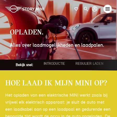
STORY MINI
Opladen.
Alles over laadmogelijkheden en laadpalen.
INTRODUCTIE
REGULIER LADEN
S
Bekijk snel:
Hoe laad ik mijn MINI op?
Het opladen van een elektrische MINI werkt zoals bij
vrijwel elk elektrisch apparaat: je sluit de auto met
een laadkabel aan op een laadpaal en gedurende een
bepaalde tijd wordt de accu in de auto opgeladen. De