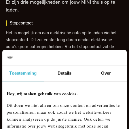
Er zijn drie mogelijkheden om jouw MINI thuis op te
laden.
Stopcontact
Het is mogelijk om een elektrische auto op te laden via het
stopcontact. Dit zal echter lang duren omdat elektrische
auto’s grote batterijen hebben. Via het stopcontact zal de
auto 2,3kW per uur opladen. De batterijcapaciteit bij
elektrische auto’s bedraagt gemiddeld 60kWh. Wilt u via het
stopcontact opladen, dan zal de gemiddelde elektrische auto
Toestemming
Details
Over
opgeladen zijn in +/-26 uur (60/2,3=26,08).
Daarnaast moet je opletten dat er geen andere zware
apparaten aangesloten zijn op hetzelfde circuit om
Hey, wij maken gebruik van cookies.
overbelasting te voorkomen. Het is niet ideaal om een
Dit doen we niet alleen om onze content en advertenties te
elektrische auto op te laden via het stopcontact. Een goed
personaliseren, maar ook zodat we het websiteverkeer
alternatief is om een laadpaal bij je thuis of op het werk te
kunnen analyseren op de juiste manier. Ook delen we
installeren om je elektrische auto sneller op te laden.
informatie over jouw websitegebruik met onze social