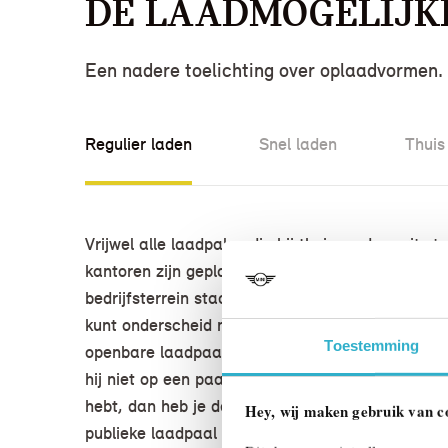
De laadmogelijk
Een nadere toelichting over oplaadvormen.
Regulier laden
Snel laden
Thuis
Vrijwel alle laadpalen die bij thuis op de oprit sta
kantoren zijn geplaatst, in een woonwijk of op e
bedrijfsterrein staan, zijn reguliere, “gewone” l
kunt onderscheid maken tussen een privé laadp
Toestemming
openbare laadpaal. Als je je eigen laadpaal (of w
hij niet op een paal staat maar aan de muur is
hebt, dan heb je daarvoor geen abonnement nod
Hey, wij maken gebruik van c
publieke laadpaal is dit doorgaans wel nodig. Bij