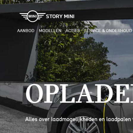
STORY MINI
AANBOD
MODELLEN
ACTIES
SERVICE & ONDERHOUD
ELEKTRISCH
BENZI
MINI COOPER ELECTRIC
MINI
Oplade
MINI ACEMAN ELECTRIC
MINI
MINI COUNTRYMAN ELECTRIC
MINI
JOHN COOPER WORKS
MIN
Alles over laadmogelijkheden en laadpalen 
ELECTRIC
JOH