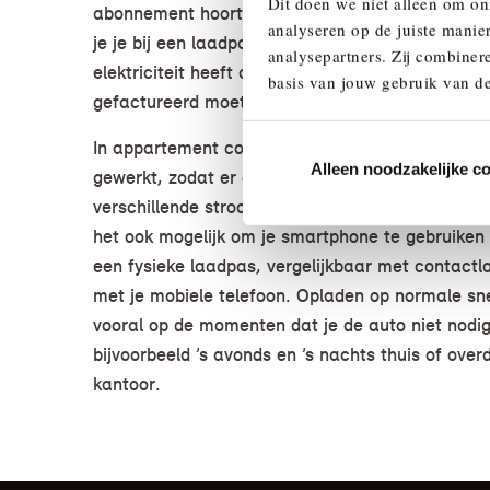
Dit doen we niet alleen om on
abonnement hoort een laadpas en met dat pasje 
analyseren op de juiste manie
je je bij een laadpaal. Zo weet de leverancier wi
analysepartners. Zij combinere
elektriciteit heeft afgenomen en vooral aan wie 
basis van jouw gebruik van de
gefactureerd moet worden.
In appartement complexen wordt wél vaker met
Alleen noodzakelijke c
gewerkt, zodat er onderscheid gemaakt kan wor
verschillende stroomverbruikers. Bij sommige aa
het ook mogelijk om je smartphone te gebruiken 
een fysieke laadpas, vergelijkbaar met contactl
met je mobiele telefoon. Opladen op normale sne
vooral op de momenten dat je de auto niet nodig
bijvoorbeeld ’s avonds en ’s nachts thuis of over
kantoor.