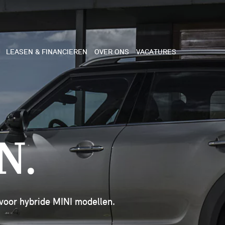
LEASEN & FINANCIEREN
OVER ONS
VACATURES
NE
 COOPER 3-DEURS
n.
 COOPER CABRIO
 COOPER 5-DEURS
I COUNTRYMAN
voor hybride MINI modellen.
N COOPER WORKS