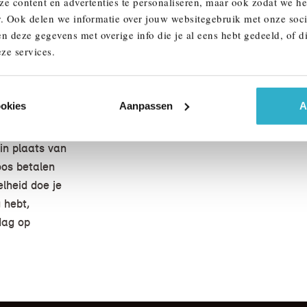
ze content en advertenties te personaliseren, maar ook zodat we h
identificeer
r. Ook delen we informatie over jouw websitegebruik met onze soci
e de
n deze gegevens met overige info die je al eens hebt gedeeld, of d
dit
ze services.
 een laadpas
ookies
Aanpassen
A
den tussen de
nbieders is
in plaats van
oos betalen
lheid doe je
 hebt,
dag op