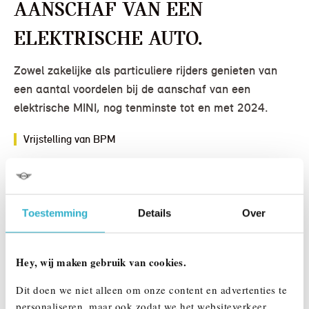
aanschaf van een
elektrische auto.
Zowel zakelijke als particuliere rijders genieten van
een aantal voordelen bij de aanschaf van een
elektrische MINI, nog tenminste tot en met 2024.
Vrijstelling van BPM
BPM is een soort ‘luxebelasting’ op auto’s, gebaseerd op een
basisbedrag verhoogd met een opslag per gram CO2-uitstoot
van de betreffende auto’s. Hierdoor betaal je voor een zuinige
auto minder bpm dan voor een minder zuinig model. Een
Toestemming
Details
Over
elektrische auto heeft geen directe CO2-uitstoot en is
daarnaast ook vrijgesteld van het basisbedrag. Je betaalt dus
Hey, wij maken gebruik van cookies.
in het geheel geen bpm bij aanschaf van een elektrische auto,
tenminste tot en met 2024.
Dit doen we niet alleen om onze content en advertenties te
personaliseren, maar ook zodat we het websiteverkeer