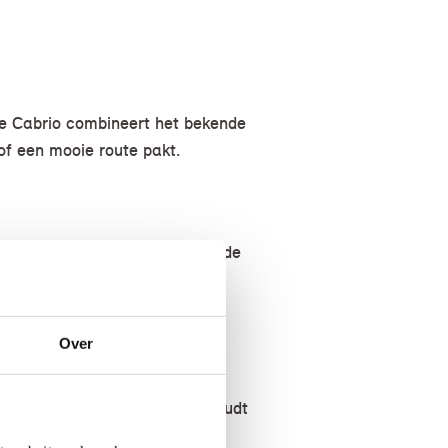
De Cabrio combineert het bekende
 of een mooie route pakt.
t door het lage zwaartepunt, de
erskirts aan toe en je voelt
Over
GLIMLACH
r loopt en het dak open is, houdt
t.