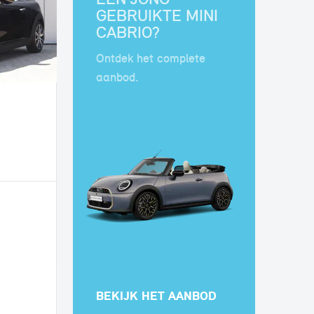
GEBRUIKTE MINI
CABRIO?
Ontdek het complete
aanbod.
BEKIJK HET AANBOD