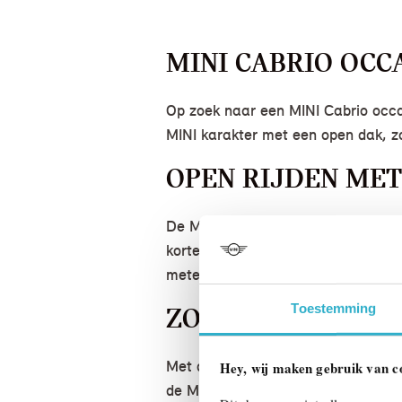
MINI CABRIO OCC
Op zoek naar een MINI Cabrio occa
MINI karakter met een open dak, zod
OPEN RIJDEN MET
De MINI Cabrio is gemaakt om door
korte overhang, het lage gewicht e
meteen dat dit een Cabrio is die g
Toestemming
ZONUREN DIE JE
Met de optioneel verkrijgbare Alw
Hey, wij maken gebruik van c
de MINI het bij. Aan het einde van