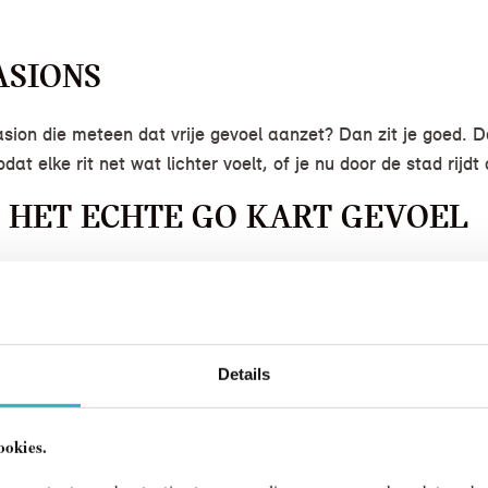
ASIONS
sion die meteen dat vrije gevoel aanzet? Dan zit je goed. 
at elke rit net wat lichter voelt, of je nu door de stad rijdt
 HET ECHTE GO KART GEVOEL
 bochten te jagen met dat typische go kart gevoel. Dat kom
n de krachtige motor. Voeg daar de dynamische voor en acht
raag onderweg is.
Details
 BIJHOUDT, GEWOON VOOR DE 
ays Open Timer meet je jouw gereden zonuren. Zodra de moto
ookies.
 het jaar zie je precies hoeveel open momenten je hebt gepak