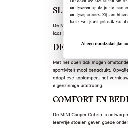
Dit doen we niet alleen om on
analyseren op de juiste manie
SLIMME TECHNIE
analysepartners. Zij combinere
basis van jouw gebruik van de
De MINI Cabrio heeft MINIMALISM t
laat je het ideale schakelmoment z
Alleen noodzakelijke c
DESIGN DAT GEZ
Met het open dak mogen omstanders
sportiviteit mooi benadrukt. Opval
adaptieve koplampen, het vernieuw
eigenzinnige uitstraling.
COMFORT EN BEDI
De MINI Cooper Cabrio is ontworpen
leervrije stoelen geven goede onde