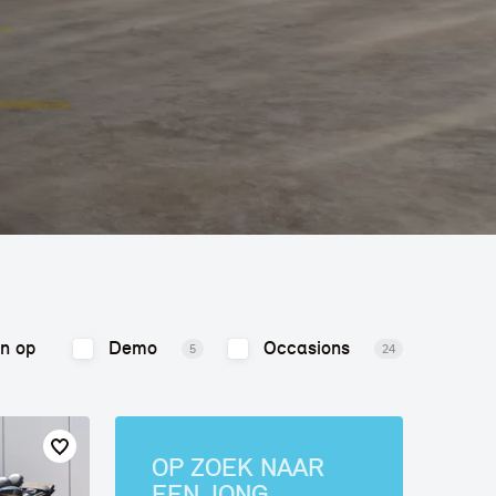
en op
Demo
Occasions
5
24
OP ZOEK NAAR
EEN JONG