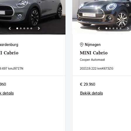
ardenburg
Nijmegen
I
Cabrio
MINI
Cabrio
Cooper Automaat
9.697 km
J971TN
2021
19.222 km
K673ZG
950
€ 29.950
k details
Bekijk details