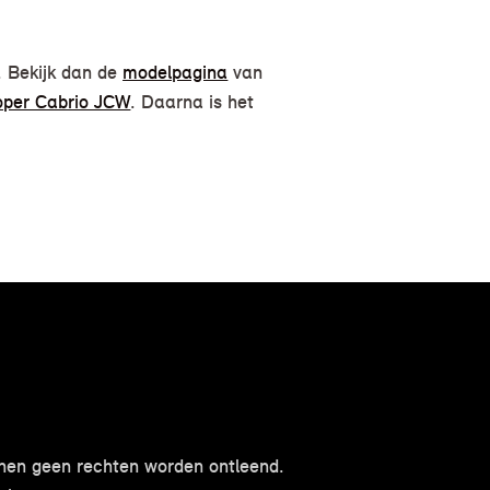
d. Bekijk dan de
modelpagina
van
oper Cabrio JCW
. Daarna is het
nnen geen rechten worden ontleend.