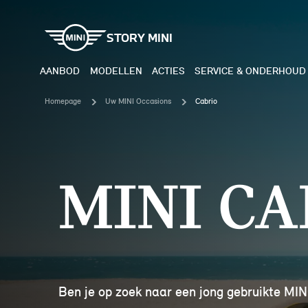
STORY MINI
AANBOD
MODELLEN
ACTIES
SERVICE & ONDERHOUD
Homepage
Uw MINI Occasions
Cabrio
ELEKTRISCH
BENZI
MINI COOPER ELECTRIC
MINI
MINI CA
MINI ACEMAN ELECTRIC
MINI
MINI COUNTRYMAN ELECTRIC
MINI
JOHN COOPER WORKS
MIN
Ben je op zoek naar een jong gebruikte MIN
ELECTRIC
JOH