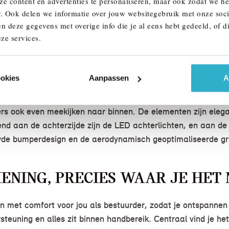
ze content en advertenties te personaliseren, maar ook zodat we h
r. Ook delen we informatie over jouw websitegebruik met onze soci
K DIE HET RIJDEN MAKKELIJK
n deze gegevens met overige info die je al eens hebt gedeeld, of d
ze services.
echnologie aan boord om het rijplezier niet af te remmen. 
ien, zodat je op het juiste moment schakelt en brandstof ku
ookies
Aanpassen
A
IEN MAG WORDEN
 ook even meekijken naar binnen. De elementen zijn elegan
lend aan de achterzijde zijn de LED achterlichten, en aan d
de bumperdesign en de aerodynamisch geoptimaliseerde gril
ENING, PRECIES WAAR JE HET
 met comfort voor jou als bestuurder, zodat je ontspannen 
rsteuning en alles zit binnen handbereik. Centraal vind je