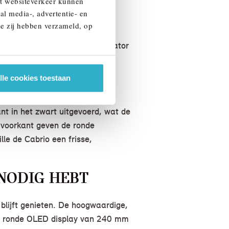
et websiteverkeer kunnen
al media-, advertentie- en
ER MAAKT
ie zij hebben verzameld, op
De geïntegreerde schakelindicator
nt besparen.
lle cookies toestaan
t in het zwart uitgevoerd, wat de
e voorkant geven de ronde
le de Cabrio een frisse,
 NODIG HEBT
blijft genieten. De hoogwaardige,
 het ronde OLED display van 240 mm