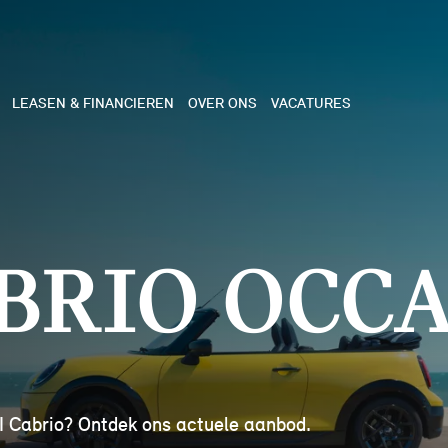
LEASEN & FINANCIEREN
OVER ONS
VACATURES
NE
 COOPER 3-DEURS
BRIO OCCA
 COOPER CABRIO
 COOPER 5-DEURS
I COUNTRYMAN
I Cabrio? Ontdek ons actuele aanbod.
N COOPER WORKS