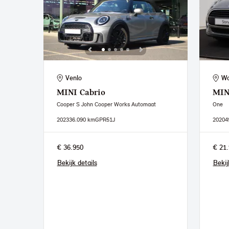
Venlo
Wa
MINI
Cabrio
MIN
Cooper S John Cooper Works Automaat
One
2023
36.090 km
GPR51J
2020
4
€ 36.950
€ 21.
Bekijk details
Bekij