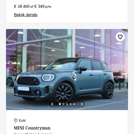
€ 18.450
€ 349
of
p/m
Bekijk details
Echt
MINI
Countryman