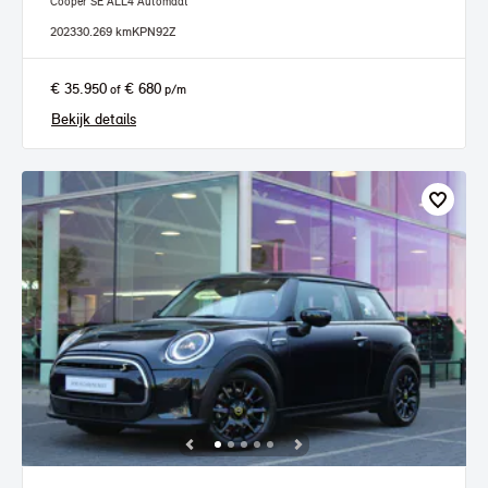
Cooper SE ALL4 Automaat
2023
30.269 km
KPN92Z
€ 35.950
€ 680
of
p/m
Bekijk details