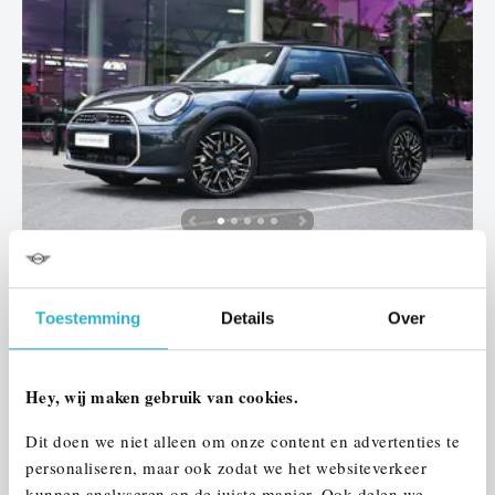
Venlo
MINI
Hatchback
Toestemming
Details
Over
Cooper C Automaat
2026
2.500 km
KHR60V
Hey, wij maken gebruik van cookies.
€ 46.500
€ 880
of
p/m
Dit doen we niet alleen om onze content en advertenties te
Bekijk details
personaliseren, maar ook zodat we het websiteverkeer
kunnen analyseren op de juiste manier. Ook delen we