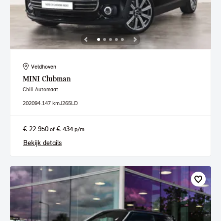
Veldhoven
MINI
Clubman
Chili Automaat
2020
94.147 km
J265LD
€ 22.950
€ 434
of
p/m
Bekijk details