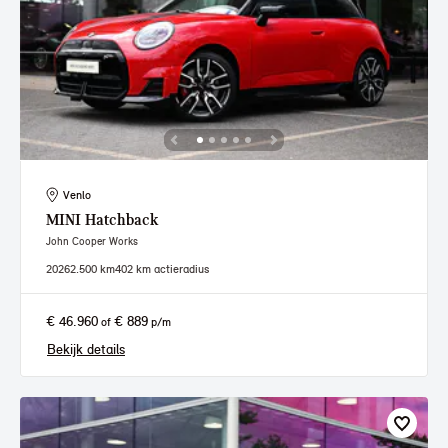
Venlo
MINI
Hatchback
John Cooper Works
2026
2.500 km
402 km actieradius
€ 46.960
€ 889
of
p/m
Bekijk details