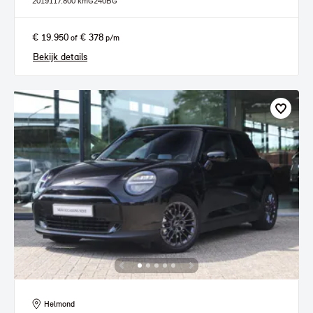
2019
117.800 km
G240BG
€ 19.950
€ 378
of
p/m
Bekijk details
Helmond