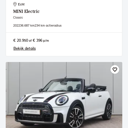
Echt
MINI
Electric
Classic
2022
36.687 km
234 km actieradius
€ 20.950
€ 396
of
p/m
Bekijk details