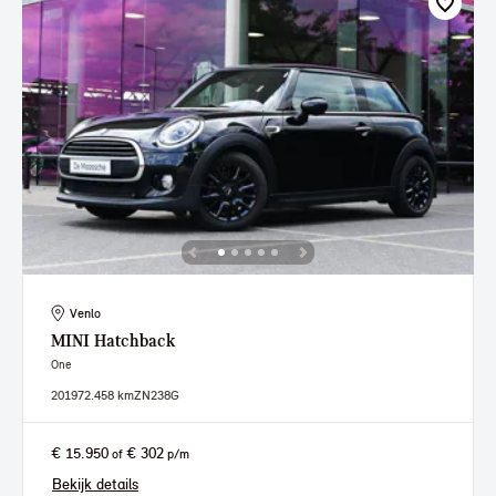
Venlo
MINI
Hatchback
One
2019
72.458 km
ZN238G
€ 15.950
€ 302
of
p/m
Bekijk details