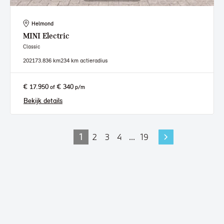
Helmond
MINI
Electric
Classic
2021
73.836 km
234 km actieradius
€ 17.950
€ 340
of
p/m
Bekijk details
1
2
3
4
...
19