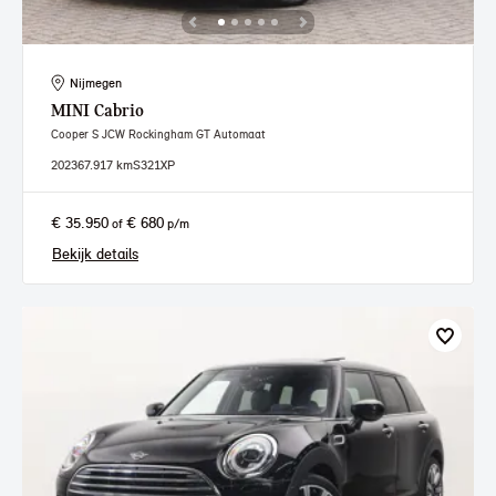
Nijmegen
MINI
Cabrio
Cooper S JCW Rockingham GT Automaat
2023
67.917 km
S321XP
€ 35.950
€ 680
of
p/m
Bekijk details