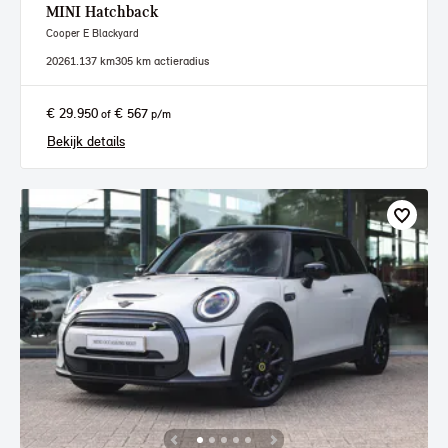
MINI
Hatchback
Cooper E Blackyard
2026
1.137 km
305 km actieradius
€ 29.950
€ 567
of
p/m
Bekijk details