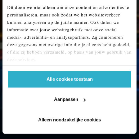
Dit doen we niet alleen om onze content en advertenties te
MINI ELECTRIC OCCASIONS.
personaliseren, maar ook zodat we het websiteverkeer
kunnen analyseren op de juiste manier. Ook delen we
Ben je op zoek naar een jong gebruikte MINI electric? Ontdek ons actuele aanbod.
informatie over jouw websitegebruik met onze social
media-, advertentie- en analysepartners. Zij combineren
deze gegevens met overige info die je al eens hebt gedeeld,
BEKIJK HET AANBOD
of die zij hebben verzameld, op basis van jouw gebruik van
deze services.
Alle cookies toestaan
Aanpassen
Alleen noodzakelijke cookies