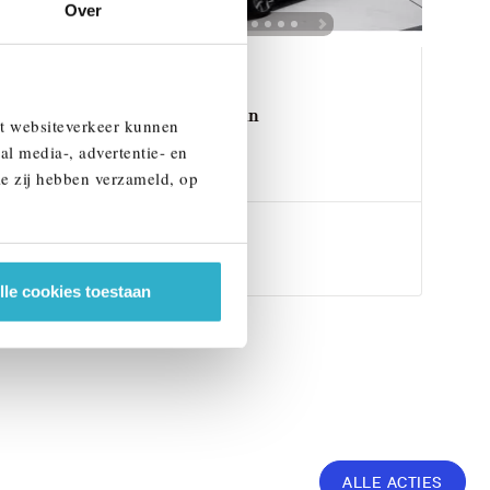
Over
Eindhoven
MINI
Aceman
et websiteverkeer kunnen
E
al media-, advertentie- en
2026
1 km
ie zij hebben verzameld, op
€ 38.079
Bekijk details
lle cookies toestaan
ALLE ACTIES