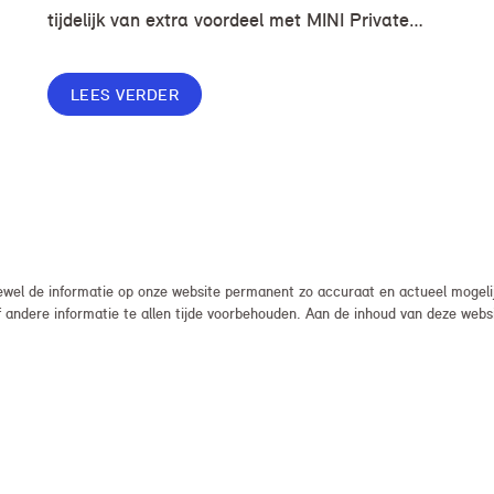
tijdelijk van extra voordeel met MINI Private
Lease. Zo rijd je al een MINI vanaf € 419* per
maand, in plaats van € 449. Afhankelijk van de
LEES VERDER
uitvoering kan jouw voordeel nog verder
oplopen.
el de informatie op onze website permanent zo accuraat en actueel mogelijk
, of andere informatie te allen tijde voorbehouden. Aan de inhoud van deze we