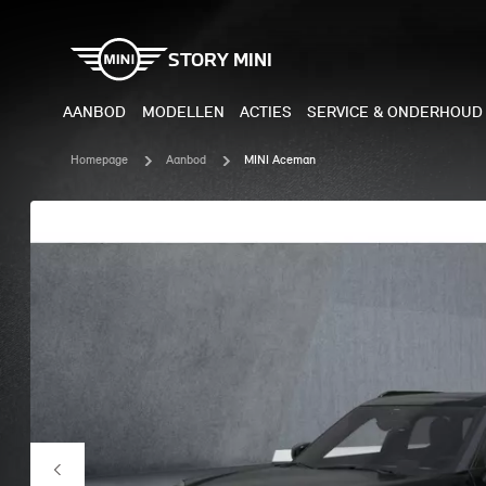
STORY MINI
AANBOD
MODELLEN
ACTIES
SERVICE & ONDERHOUD
Homepage
Aanbod
MINI Aceman
ELEKTRISCH
BENZI
MINI COOPER ELECTRIC
MINI
MINI ACEMAN ELECTRIC
MINI
MINI COUNTRYMAN ELECTRIC
MINI
JOHN COOPER WORKS
MIN
ELECTRIC
JOH