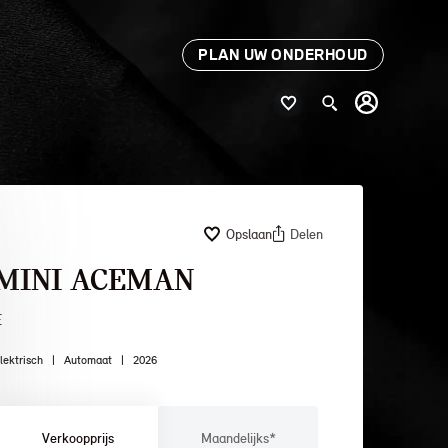
PLAN UW ONDERHOUD
Opslaan
Delen
MINI ACEMAN
E
lektrisch
|
Automaat
|
2026
Verkoopprijs
Maandelijks*