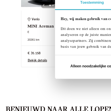
Toestemming
Hey, wij maken gebruik van c
Venlo
Ei
MINI
Aceman
MIN
Dit doen we niet alleen om on
E
E
analyseren op de juiste manie
2026
1 km
2026
1
analysepartners. Zij combinere
basis van jouw gebruik van de
€ 35.158
€ 36.
Bekijk details
Bekij
Alleen noodzakelijke c
BENIEUWD NAAR ALLE LOPEN