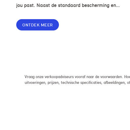
jou past. Naast de standaard bescherming en
gemakken in jouw overeenkomst, geef je jouw
lease nog meer flexibiliteit met Switch of Flex
ONTDEK MEER
Premium.
Vraag onze verkoopadviseurs vooraf naar de voorwaarden. Hoew
uitvoeringen, prijzen, technische specificaties, afbeeldingen