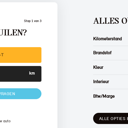
ALLES 
Stap 1 van 3
UILEN?
Kilometerstand
Brandstof
Kleur
Interieur
VRAGEN
Btw/Marge
ALLE OPTIES 
w auto