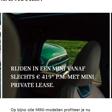
RIJDEN IN EEN MINI VANAF
SLECHTS € 419* P.M. MET MINI
PRIVATE LEASE.
Op bijna alle MINI-modellen profiteer je nu