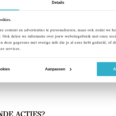
Details
ookies.
ndhoven
Venlo
I
Aceman
MINI
Aceman
ze content en advertenties te personaliseren, maar ook zodat we h
E
r. Ook delen we informatie over jouw websitegebruik met onze soci
 km
2026
1 km
n deze gegevens met overige info die je al eens hebt gedeeld, of d
ze services.
613
€ 36.613
k details
Bekijk details
ookies
Aanpassen
A
DE ACTIES?