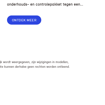
onderhouds- en controlepakket tegen een
voordelige prijs, zodat je zorgeloos en zonder
onverwachte kosten kunt rijden.
ONTDEK MEER
 wordt weergegeven, zijn wijzigingen in modellen,
bsite kunnen derhalve geen rechten worden ontleend.