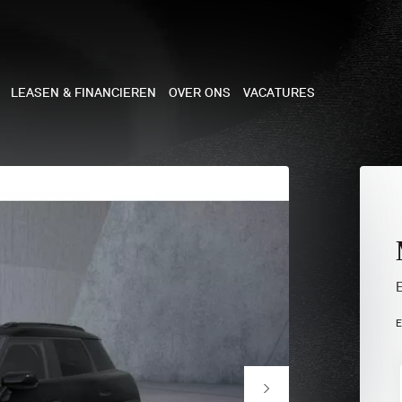
LEASEN & FINANCIEREN
OVER ONS
VACATURES
NE
 COOPER 3-DEURS
 COOPER CABRIO
 COOPER 5-DEURS
E
I COUNTRYMAN
N COOPER WORKS