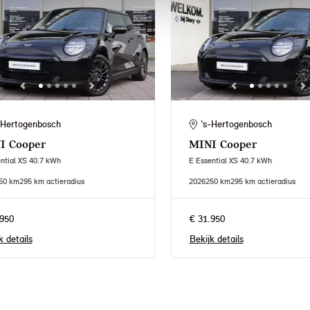
-Hertogenbosch
's-Hertogenbosch
I
Cooper
MINI
Cooper
ntial XS 40.7 kWh
E Essential XS 40.7 kWh
50 km
295 km actieradius
2026
250 km
295 km actieradius
950
€ 31.950
k details
Bekijk details