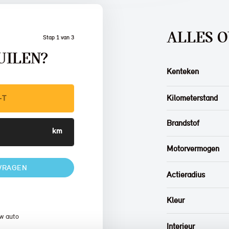
ALLES 
Stap 1 van 3
UILEN?
Kenteken
Kilometerstand
Brandstof
Motorvermogen
VRAGEN
Actieradius
Kleur
w auto
Interieur