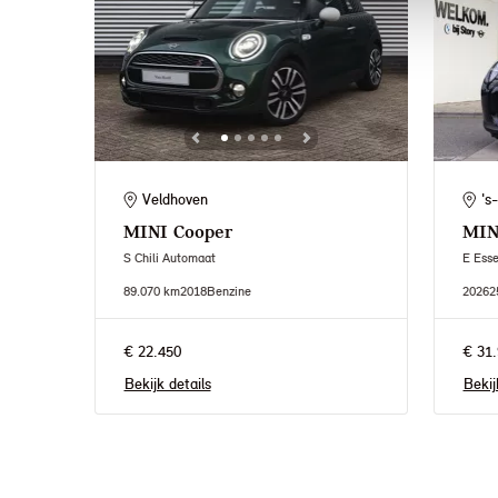
Veldhoven
's
MINI
Cooper
MIN
S Chili Automaat
E Esse
89.070 km
2018
Benzine
2026
2
€ 22.450
€ 31.
Bekijk details
Bekij