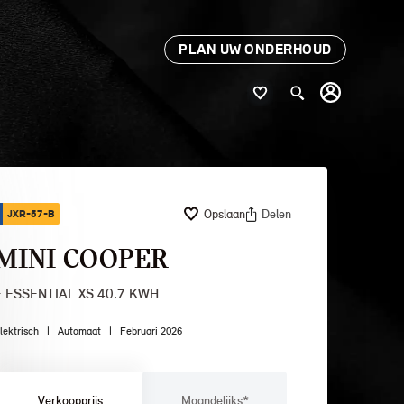
PLAN UW ONDERHOUD
Opslaan
Delen
JXR-57-B
MINI COOPER
E ESSENTIAL XS 40.7 KWH
lektrisch
|
Automaat
|
Februari 2026
Verkoopprijs
Maandelijks*