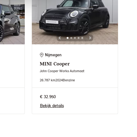
Nijmegen
MINI
Cooper
John Cooper Works Automaat
26.787 km
2024
Benzine
€ 32.950
Bekijk details