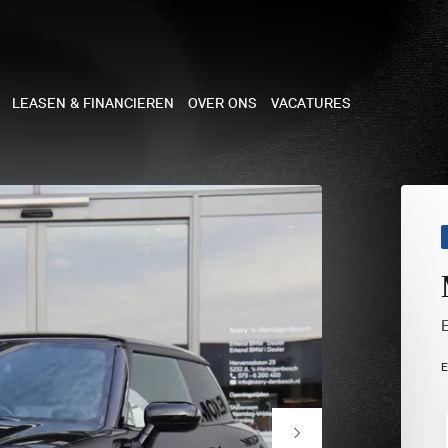
LEASEN & FINANCIEREN
OVER ONS
VACATURES
NE
 COOPER 3-DEURS
 COOPER CABRIO
 COOPER 5-DEURS
E
I COUNTRYMAN
N COOPER WORKS