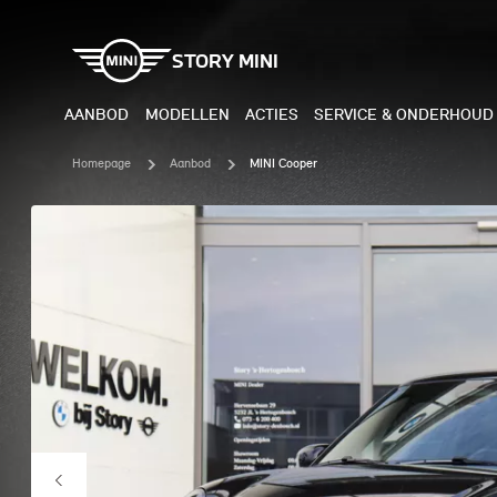
STORY MINI
AANBOD
MODELLEN
ACTIES
SERVICE & ONDERHOUD
Homepage
Aanbod
MINI Cooper
ELEKTRISCH
BENZI
MINI COOPER ELECTRIC
MINI
MINI ACEMAN ELECTRIC
MINI
MINI COUNTRYMAN ELECTRIC
MINI
JOHN COOPER WORKS
MIN
ELECTRIC
JOH