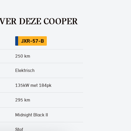
OVER DEZE COOPER
JXR-57-B
250 km
Elektrisch
135kW met 184pk
295 km
Midnight Black II
Stof