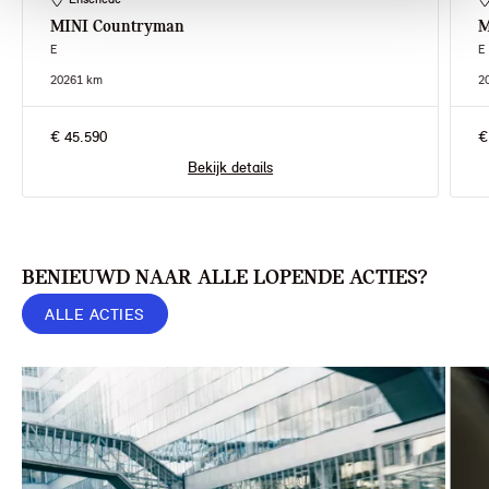
MINI
Countryman
M
E
E
2026
1 km
2
€ 45.590
€
Bekijk details
BENIEUWD NAAR ALLE LOPENDE ACTIES?
ALLE ACTIES