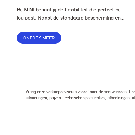
Bij MINI bepaal jij de flexibiliteit die perfect bij
jou past. Naast de standaard bescherming en
gemakken in jouw overeenkomst, geef je jouw
lease nog meer flexibiliteit met Switch of Flex
ONTDEK MEER
Premium.
Vraag onze verkoopadviseurs vooraf naar de voorwaarden. Hoew
uitvoeringen, prijzen, technische specificaties, afbeeldingen