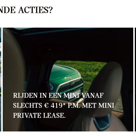
DE ACTIES?
RIJDEN IN EEN MINI VANAF
SLECHTS € 419* P.M. MET MINI
PRIVATE LEASE.