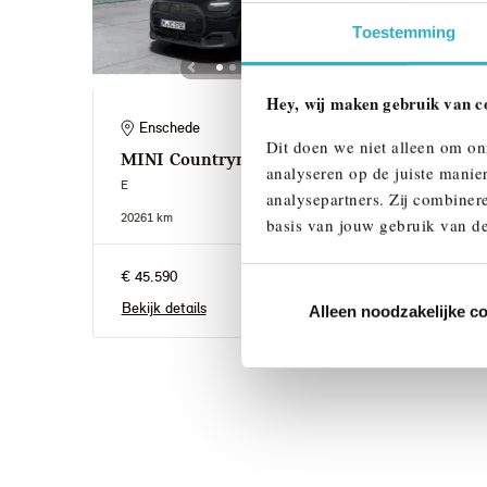
Toestemming
Hey, wij maken gebruik van c
Enschede
's
Dit doen we niet alleen om on
MINI
Countryman
MIN
analyseren op de juiste manie
E
E
analysepartners. Zij combinere
2026
1 km
2026
1
basis van jouw gebruik van de
€ 45.590
€ 45.
Bekijk details
Bekij
Alleen noodzakelijke c