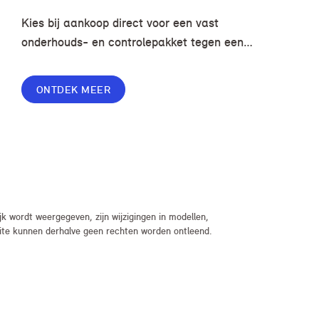
Kies bij aankoop direct voor een vast
onderhouds- en controlepakket tegen een
voordelige prijs, zodat je zorgeloos en zonder
onverwachte kosten kunt rijden.
ONTDEK MEER
 wordt weergegeven, zijn wijzigingen in modellen,
bsite kunnen derhalve geen rechten worden ontleend.