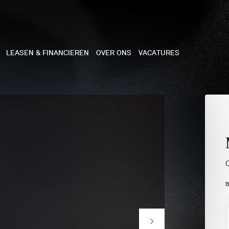
LEASEN & FINANCIEREN
OVER ONS
VACATURES
NE
 COOPER 3-DEURS
 COOPER CABRIO
 COOPER 5-DEURS
B
I COUNTRYMAN
N COOPER WORKS