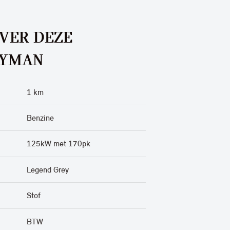
OVER DEZE
RYMAN
1 km
Benzine
125kW met 170pk
Legend Grey
Stof
BTW