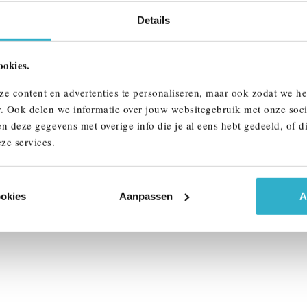
Details
ookies.
-Hertogenbosch
Eindhoven
ze content en advertenties te personaliseren, maar ook zodat we h
I
Countryman
MINI
Countryman
r. Ook delen we informatie over jouw websitegebruik met onze soci
E
n deze gegevens met overige info die je al eens hebt gedeeld, of d
 km
2026
1 km
ze services.
590
€ 45.590
k details
Bekijk details
ookies
Aanpassen
A