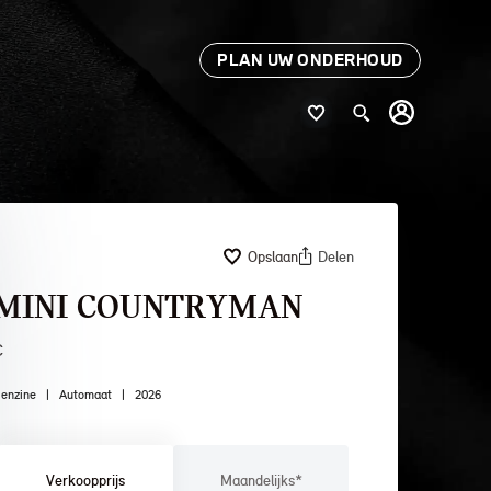
PLAN UW ONDERHOUD
Opslaan
Delen
MINI COUNTRYMAN
C
enzine
|
Automaat
|
2026
Verkoopprijs
Maandelijks*