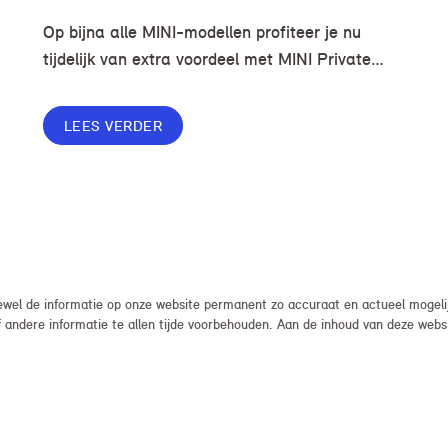
Op bijna alle MINI-modellen profiteer je nu
tijdelijk van extra voordeel met MINI Private
Lease. Zo rijd je al een MINI vanaf € 419* per
maand, in plaats van € 449. Afhankelijk van de
LEES VERDER
uitvoering kan jouw voordeel nog verder
oplopen.
el de informatie op onze website permanent zo accuraat en actueel mogelijk
, of andere informatie te allen tijde voorbehouden. Aan de inhoud van deze we