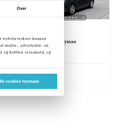
Over
Venlo
et websiteverkeer kunnen
MINI
Countryman
al media-, advertentie- en
E
ie zij hebben verzameld, op
2026
1 km
€ 45.590
Bekijk details
lle cookies toestaan