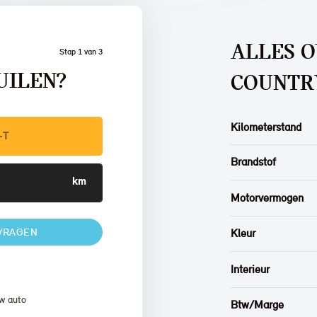
ALLES 
Stap 1 van 3
UILEN?
COUNT
Kilometerstand
Brandstof
Motorvermogen
VRAGEN
Kleur
Interieur
w auto
Btw/Marge