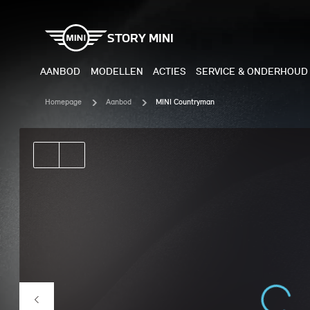
STORY MINI
AANBOD
MODELLEN
ACTIES
SERVICE & ONDERHOUD
Homepage
Aanbod
MINI Countryman
ELEKTRISCH
BENZI
MINI COOPER ELECTRIC
MINI
MINI ACEMAN ELECTRIC
MINI
MINI COUNTRYMAN ELECTRIC
MINI
JOHN COOPER WORKS
MIN
ELECTRIC
JOH