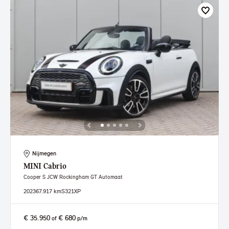
Nijmegen
MINI
Cabrio
Cooper S JCW Rockingham GT Automaat
2023
67.917 km
S321XP
€ 35.950
€ 680
of
p/m