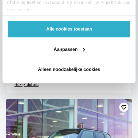
of die zij hebben verzameld, op basis van jouw gebruik van
deze services.
Alle cookies toestaan
Eindhoven
MINI
Hatchback
Aanpassen
One Essential
2021
67.955 km
L068LJ
Alleen noodzakelijke cookies
€ 18.450
€ 349
of
p/m
Bekijk details