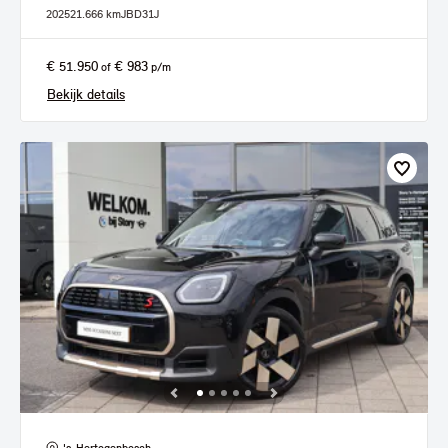
2025
21.666 km
JBD31J
€ 51.950
€ 983
of
p/m
Bekijk details