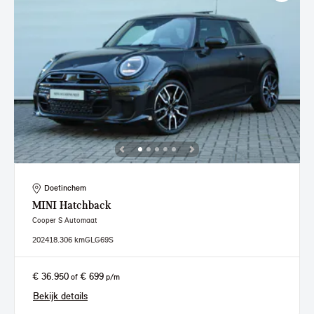
Doetinchem
MINI
Hatchback
Cooper S Automaat
2024
18.306 km
GLG69S
€ 36.950
€ 699
of
p/m
Bekijk details