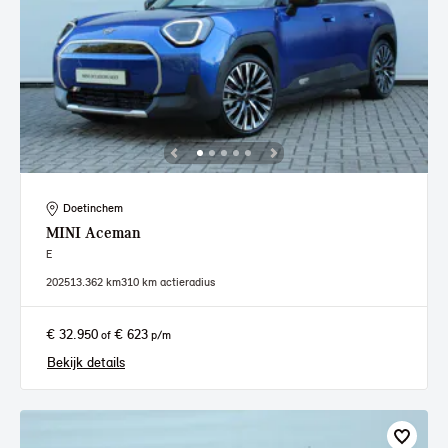
Doetinchem
MINI
Aceman
E
2025
13.362 km
310 km actieradius
€ 32.950
€ 623
of
p/m
Bekijk details