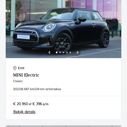
Echt
MINI
Electric
Classic
2022
36.687 km
234 km actieradius
€ 20.950
€ 396
of
p/m
Bekijk details