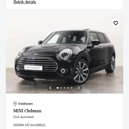
Bekijk details
Veldhoven
MINI
Clubman
Chili Automaat
2020
94.147 km
J265LD