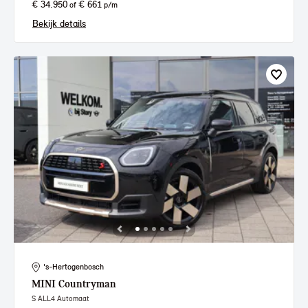
€ 34.950
€ 661
of
p/m
Bekijk details
's-Hertogenbosch
MINI
Countryman
S ALL4 Automaat