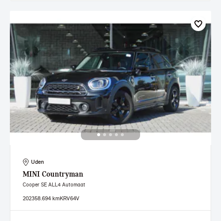
Uden
MINI
Countryman
Cooper SE ALL4 Automaat
2023
58.694 km
KRV64V