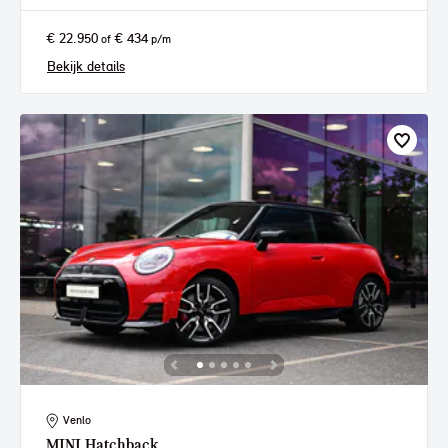
€ 22.950
€ 434
of
p/m
Bekijk details
Venlo
MINI
Hatchback