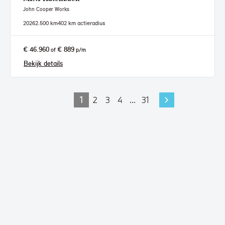
John Cooper Works
2026
2.500 km
402 km actieradius
€ 46.960
€ 889
of
p/m
Bekijk details
1
2
3
4
...
31