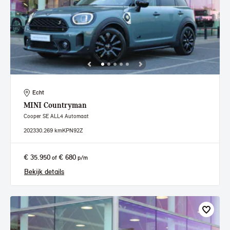
Echt
MINI
Countryman
Cooper SE ALL4 Automaat
2023
30.269 km
KPN92Z
€ 35.950
€ 680
of
p/m
Bekijk details