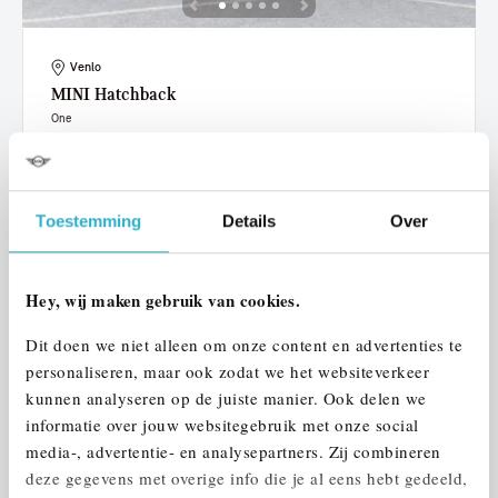
Venlo
MINI
Hatchback
One
2019
72.458 km
ZN238G
€ 15.950
€ 302
of
p/m
Toestemming
Details
Over
Bekijk details
Hey, wij maken gebruik van cookies.
Dit doen we niet alleen om onze content en advertenties te
personaliseren, maar ook zodat we het websiteverkeer
kunnen analyseren op de juiste manier. Ook delen we
informatie over jouw websitegebruik met onze social
media-, advertentie- en analysepartners. Zij combineren
deze gegevens met overige info die je al eens hebt gedeeld,