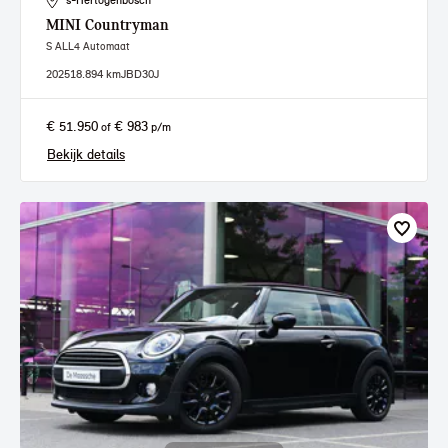
's-Hertogenbosch
MINI
Countryman
S ALL4 Automaat
2025
18.894 km
JBD30J
€ 51.950
€ 983
of
p/m
Bekijk details