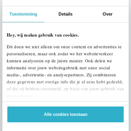
Btw/Marge
BTW
Toestemming
Details
Over
ALLE OPTIES EN SPECIFICATIES
Hey, wij maken gebruik van cookies.
Dit doen we niet alleen om onze content en advertenties te
personaliseren, maar ook zodat we het websiteverkeer
kunnen analyseren op de juiste manier. Ook delen we
Stap 1 van 3
informatie over jouw websitegebruik met onze social
UW AUTO INRUILEN?
media-, advertentie- en analysepartners. Zij combineren
deze gegevens met overige info die je al eens hebt gedeeld,
of die zij hebben verzameld, op basis van jouw gebruik van
deze services.
Alle cookies toestaan
VOORSTEL AANVRAGEN