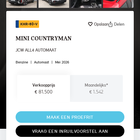
Opslaan
Delen
KHR-50-V
MINI COUNTRYMAN
JCW ALL4 AUTOMAAT
Benzine
|
Automaat
|
Mei 2026
Verkoopprijs
Maandelijks*
€ 81.500
€ 1.542
MAAK EEN PROEFRIT
VRAAG EEN INRUILVOORSTEL AAN