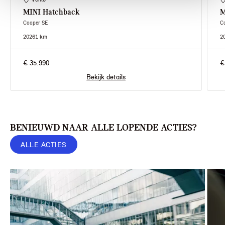
MINI
Hatchback
M
Cooper SE
C
2026
1 km
2
€ 35.990
€
Bekijk details
BENIEUWD NAAR ALLE LOPENDE ACTIES?
ALLE ACTIES