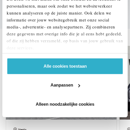
We verrekenen de waarde van uw auto
personaliseren, maar ook zodat we het websiteverkeer
kunnen analyseren op de juiste manier. Ook delen we
informatie over jouw websitegebruik met onze social
media-, advertentie- en analysepartners. Zij combineren
DEZE ZIJN VERGELIJKBAAR
deze gegevens met overige info die je al eens hebt gedeeld,
of die zij hebben verzameld, op basis van jouw gebruik van
deze services.
Alle cookies toestaan
Aanpassen
Alleen noodzakelijke cookies
Venlo