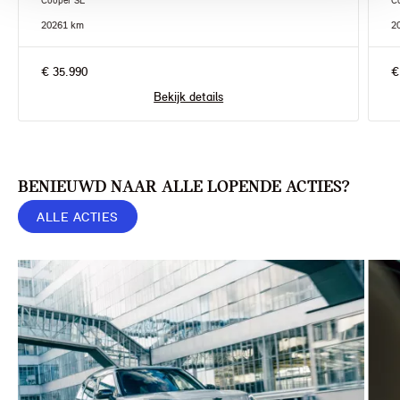
Cooper SE
C
2026
1 km
2
€ 35.990
€
Bekijk details
BENIEUWD NAAR ALLE LOPENDE ACTIES?
ALLE ACTIES