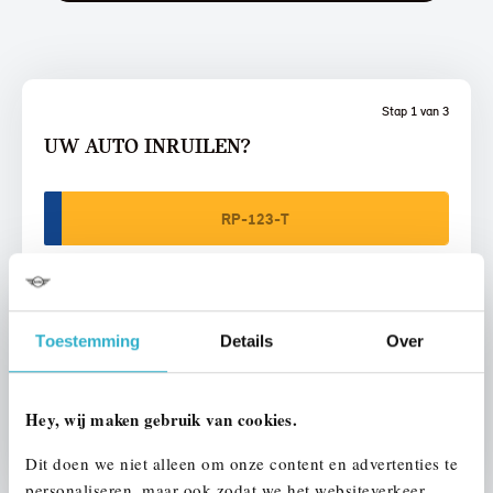
Stap 1 van 3
UW AUTO INRUILEN?
Toestemming
Details
Over
VOORSTEL AANVRAGEN
Hey, wij maken gebruik van cookies.
U vertelt meer over uw auto
We verrekenen de waarde van uw auto
Dit doen we niet alleen om onze content en advertenties te
personaliseren, maar ook zodat we het websiteverkeer