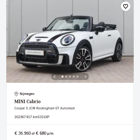
Nijmegen
MINI
Cabrio
Cooper S JCW Rockingham GT Automaat
2023
67.917 km
S321XP
€ 35.950
€ 680
of
p/m