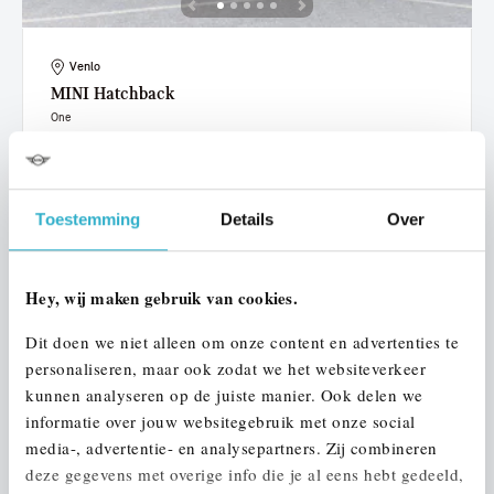
Venlo
MINI
Hatchback
One
2019
72.458 km
ZN238G
€ 15.950
€ 302
of
p/m
Toestemming
Details
Over
Bekijk details
Hey, wij maken gebruik van cookies.
Dit doen we niet alleen om onze content en advertenties te
personaliseren, maar ook zodat we het websiteverkeer
kunnen analyseren op de juiste manier. Ook delen we
informatie over jouw websitegebruik met onze social
media-, advertentie- en analysepartners. Zij combineren
deze gegevens met overige info die je al eens hebt gedeeld,