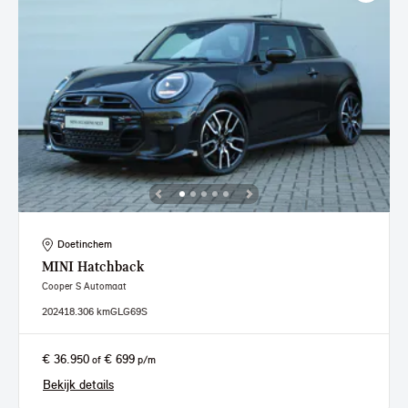
Doetinchem
MINI
Hatchback
Cooper S Automaat
2024
18.306 km
GLG69S
€ 36.950
€ 699
of
p/m
Bekijk details