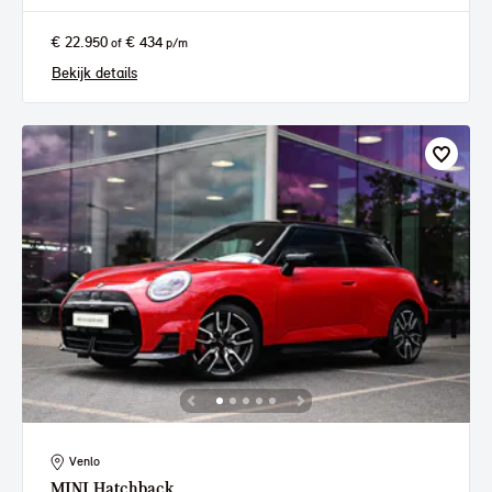
€ 22.950
€ 434
of
p/m
Bekijk details
Venlo
MINI
Hatchback