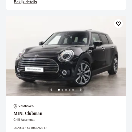
Bekijk details
Veldhoven
MINI
Clubman
Chili Automaat
2020
94.147 km
J265LD