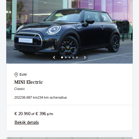
Echt
MINI
Electric
Classic
2022
36.687 km
234 km actieradius
€ 20.950
€ 396
of
p/m
Bekijk details