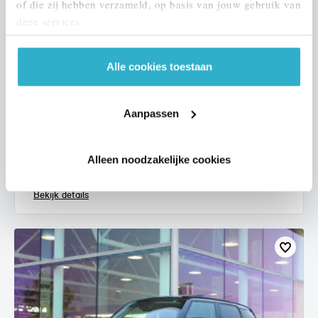
of die zij hebben verzameld, op basis van jouw gebruik van
deze services.
Alle cookies toestaan
Eindhoven
MINI
Hatchback
Aanpassen
One Essential
2021
67.955 km
L068LJ
Alleen noodzakelijke cookies
€ 18.450
€ 349
of
p/m
Bekijk details