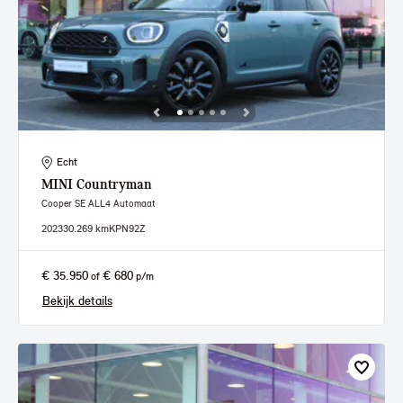
Echt
MINI
Countryman
Cooper SE ALL4 Automaat
2023
30.269 km
KPN92Z
€ 35.950
€ 680
of
p/m
Bekijk details