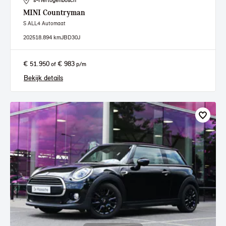
's-Hertogenbosch
MINI
Countryman
S ALL4 Automaat
2025
18.894 km
JBD30J
€ 51.950
€ 983
of
p/m
Bekijk details