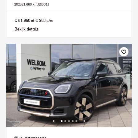
2025
21.666 km
JBD31J
€ 51.950
€ 983
of
p/m
Bekijk details