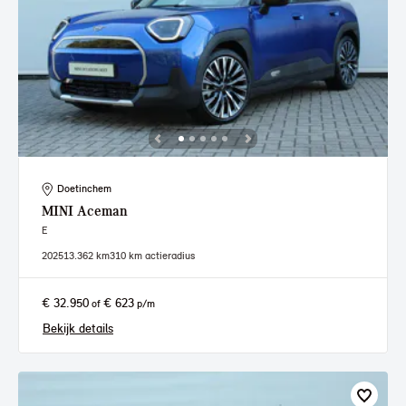
Doetinchem
MINI
Aceman
E
2025
13.362 km
310 km actieradius
€ 32.950
€ 623
of
p/m
Bekijk details