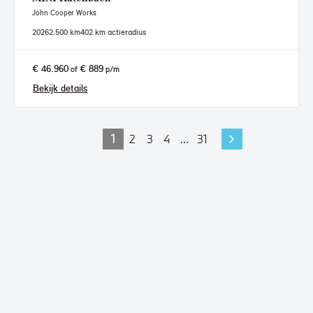
John Cooper Works
2026
2.500 km
402 km actieradius
€ 46.960
€ 889
of
p/m
Bekijk details
1
2
3
4
...
31