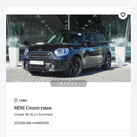
Uden
MINI
Countryman
Cooper SE ALL4 Automaat
2023
58.694 km
KRV64V