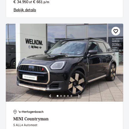
€ 34.950
€ 661
of
p/m
Bekijk details
's-Hertogenbosch
MINI
Countryman
S ALL4 Automaat