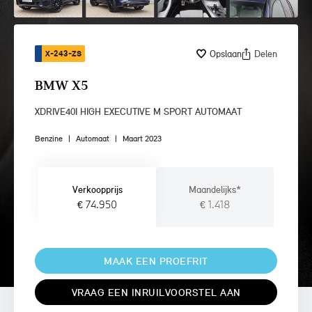
Opslaan
Delen
X-243-ZS
BMW X5
XDRIVE40I HIGH EXECUTIVE M SPORT AUTOMAAT
Benzine
|
Automaat
|
Maart 2023
Verkoopprijs
Maandelijks*
€ 74.950
€ 1.418
MAAK EEN PROEFRIT
VRAAG EEN INRUILVOORSTEL AAN