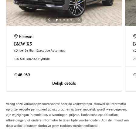
Nijmegen
BMW
X5
xDrive45e High Executive Automaat
x
107.501 km
2020
Hybride
7
€ 46.950
€
Bekijk details
Vraag onze verkoopadviseurs vooraf naar de voorwaarden. Hoewel de informatie
op onze website permanent zo accuraat en actueel mogelijk wordt weergegeven,
zijn wijzigingen in modellen, uitvoeringen, prijzen, technische specificaties,
afbeeldingen, of andere informatie te allen tijde voorbehouden. Aan de inhoud van
deze website kunnen derhalve geen rechten worden ontleend.