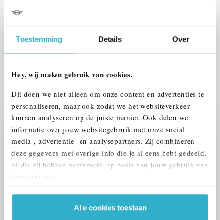
Interieur
Leder
Btw/Marge
Toestemming
Details
Over
BTW
Hey, wij maken gebruik van cookies.
ALLE OPTIES EN SPECIFICATIES
Dit doen we niet alleen om onze content en advertenties te
personaliseren, maar ook zodat we het websiteverkeer
kunnen analyseren op de juiste manier. Ook delen we
informatie over jouw websitegebruik met onze social
Stap 1 van 3
media-, advertentie- en analysepartners. Zij combineren
UW AUTO INRUILEN?
deze gegevens met overige info die je al eens hebt gedeeld,
of die zij hebben verzameld, op basis van jouw gebruik van
deze services.
Alle cookies toestaan